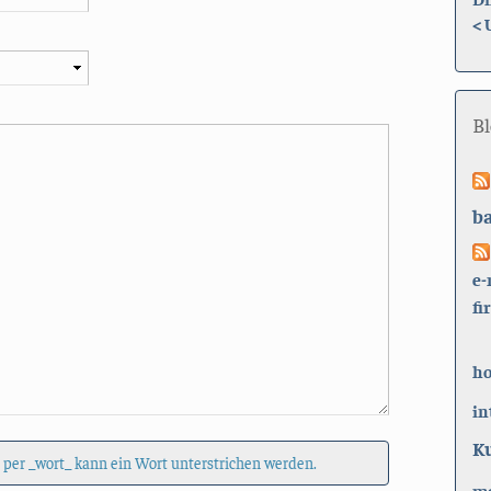
<
B
b
e-
fi
h
in
K
 per _wort_ kann ein Wort unterstrichen werden.
ma