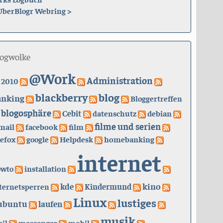
UberBlogr Webring
>
logwolke
@Work
Administration
2010
blackberry
blog
anking
Bloggertreffen
blogosphäre
Cebit
datenschutz
debian
filme und serien
mail
facebook
film
refox
google
Helpdesk
homebanking
internet
owto
installation
kino
kde
ternetsperren
Kindermund
Linux
lustiges
ubuntu
laufen
musik
il
messenger
mobil