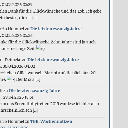
., 01.05.2026 05:39
elen Dank für die Glückwünsche und das Lob. Ich gebe
in bestes, die nä [...]
ario Hommel
zu
Die letzten zwanzig Jahre
., 01.05.2026 05:36
nke für die Glückwünsche. Zehn Jahre sind ja auch
hon eine lange Zeit.
rk Deimeke
zu
Die letzten zwanzig Jahre
., 30.04.2026 04:02
rzlichen Glückwunsch, Mario! Auf die nächsten 20
hre.
Der Mix a [...]
li
zu
Die letzten zwanzig Jahre
., 29.04.2026 18:51
nn das Serendipitytreffen 2015 war lese ich hier also
hrscheinlich sch [...]
ario Hommel
zu
TBB: Wochennotizen
.01.-31.01.2026