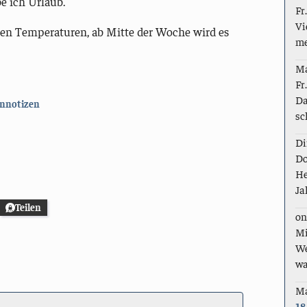
e ich Urlaub.
Fr
Vi
en Temperaturen, ab Mitte der Woche wird es
me
M
Fr
Da
nnotizen
sc
Di
Do
He
Ja
Teilen
on
Mi
We
wa
M
18