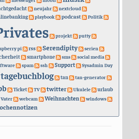
achtgedacht
neujahr
nextcloud
podcast
linebanking
playbook
Politik
Privates
projekt
putty
Serendipity
rss
spberry pi
serien
cherheit
smartphone
sms
social media
Support
ftware
spam
ssh
Sysadmin Day
tagebuchblog
tan
tan-generator
bb
twitter
urlaub
Ticket
TV
Ukulele
Weihnachten
Vater
webcam
windows
ochennotizen