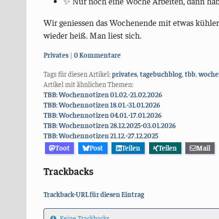
✨ Nur noch eine Woche Arbeiten, dann hab
Wir geniessen das Wochenende mit etwas kühler
wieder heiß. Man liest sich.
Kategorien:
Privates
0 Kommentare
Tags für diesen Artikel:
privates
,
tagebuchblog
,
tbb
,
woche
Artikel mit ähnlichen Themen:
TBB: Wochennotizen 01.02.-21.02.2026
TBB: Wochennotizen 18.01.-31.01.2026
TBB: Wochennotizen 04.01.-17.01.2026
TBB: Wochennotizen 28.12.2025-03.01.2026
TBB: Wochennotizen 21.12.-27.12.2025
Toot
Post
Teilen
Teilen
Mail
Trackbacks
Trackback-URL für diesen Eintrag
Keine Trackbacks