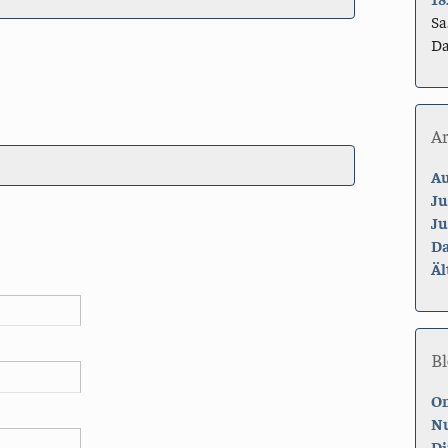
Sa
Da
A
Au
Ju
Ju
Da
Äl
Bl
On
Nu
Di