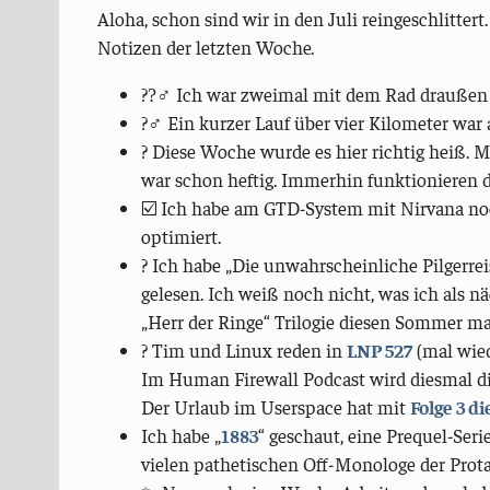
Aloha, schon sind wir in den Juli reingeschlittert
Notizen der letzten Woche.
??‍♂ Ich war zweimal mit dem Rad draußen 
?‍♂️ Ein kurzer Lauf über vier Kilometer war
? Diese Woche wurde es hier richtig heiß. M
war schon heftig. Immerhin funktionieren d
☑️ Ich habe am GTD-System mit Nirvana noc
optimiert.
? Ich habe „Die unwahrscheinliche Pilgerre
gelesen. Ich weiß noch nicht, was ich als n
„Herr der Ringe“ Trilogie diesen Sommer ma
? Tim und Linux reden in
LNP 527
(mal wied
Im Human Firewall Podcast wird diesmal d
Der Urlaub im Userspace hat mit
Folge 3 d
Ich habe „
1883
“ geschaut, eine Prequel-Ser
vielen pathetischen Off-Monologe der Prota