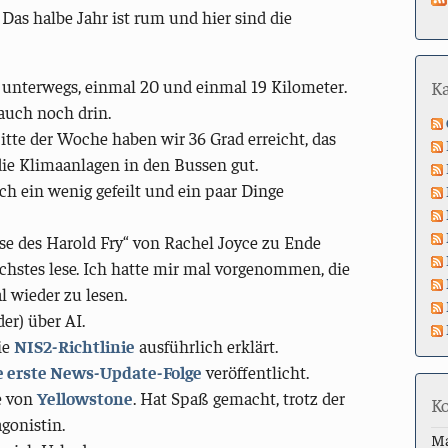
. Das halbe Jahr ist rum und hier sind die
unterwegs, einmal 20 und einmal 19 Kilometer.
K
 auch noch drin.
itte der Woche haben wir 36 Grad erreicht, das
ie Klimaanlagen in den Bussen gut.
h ein wenig gefeilt und ein paar Dinge
ise des Harold Fry“ von Rachel Joyce zu Ende
ächstes lese. Ich hatte mir mal vorgenommen, die
l wieder zu lesen.
er) über AI.
ie
NIS2-Richtlinie
ausführlich erklärt.
ie erste News-Update-Folge
veröffentlicht.
ie von
Yellowstone
. Hat Spaß gemacht, trotz der
K
gonistin.
M