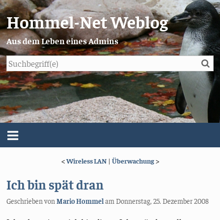
Hommel-Net Weblog
Aus dem Leben eines Admins
Su
Blog
Menü
<
Wireless LAN
|
Überwachung
>
Über mich
Ich bin spät dran
Impressum/Datenschutz
Geschrieben von
Mario Hommel
am
Donnerstag, 25. Dezember 2008