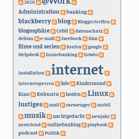
2010
Administration
banking
blackberry
blog
Bloggertreffen
blogosphäre
Cebit
datenschutz
debian
e-mail
facebook
film
filme und serien
firefox
google
Helpdesk
homebanking
howto
internet
installation
kde
internetsperren
Kindermund
Linux
kino
Kubuntu
laufen
lustiges
mail
messenger
mobil
musik
nachtgedacht
neujahr
nextcloud
onlinebanking
playbook
podcast
Politik