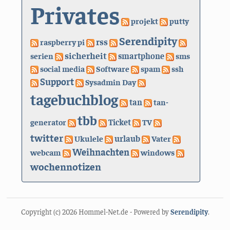
Privates
projekt
putty
Serendipity
rss
raspberry pi
sicherheit
serien
smartphone
sms
social media
Software
spam
ssh
Support
Sysadmin Day
tagebuchblog
tan
tan-
tbb
generator
Ticket
TV
twitter
urlaub
Ukulele
Vater
Weihnachten
webcam
windows
wochennotizen
Copyright (c) 2026 Hommel-Net.de - Powered by
Serendipity
.