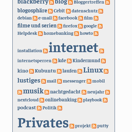
blackberry
blog
Bloggertreffen
blogosphäre
Cebit
datenschutz
debian
e-mail
facebook
film
filme und serien
firefox
google
Helpdesk
homebanking
howto
internet
installation
kde
internetsperren
Kindermund
Linux
kino
Kubuntu
laufen
lustiges
mail
messenger
mobil
musik
nachtgedacht
neujahr
nextcloud
onlinebanking
playbook
podcast
Politik
Privates
projekt
putty