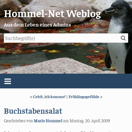
Hommel-Net Weblog
Aus dem Leben eines Admins
Su
Blog
Menü
<
Cebit, ich komme!
|
Frühlingsgefühle
>
Über mich
Buchstabensalat
Impressum/Datenschutz
Geschrieben von
Mario Hommel
am
Montag, 20. April 2009