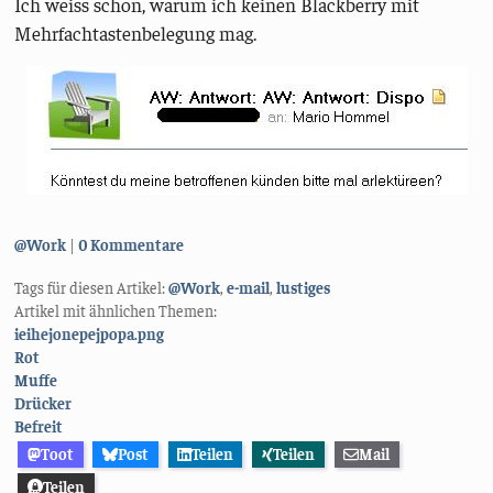
Ich weiss schon, warum ich keinen Blackberry mit
Mehrfachtastenbelegung mag.
Kategorien:
@Work
0 Kommentare
Tags für diesen Artikel:
@Work
,
e-mail
,
lustiges
Artikel mit ähnlichen Themen:
ieihejonepejpopa.png
Rot
Muffe
Drücker
Befreit
Toot
Post
Teilen
Teilen
Mail
Teilen