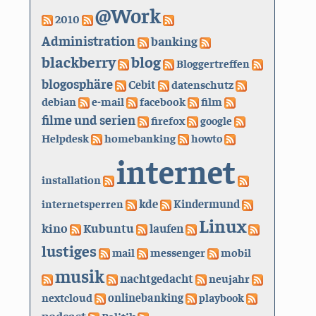
@Work
2010
Administration
banking
blackberry
blog
Bloggertreffen
blogosphäre
Cebit
datenschutz
debian
e-mail
facebook
film
filme und serien
firefox
google
Helpdesk
homebanking
howto
internet
installation
kde
internetsperren
Kindermund
Linux
kino
Kubuntu
laufen
lustiges
mail
messenger
mobil
musik
nachtgedacht
neujahr
nextcloud
onlinebanking
playbook
podcast