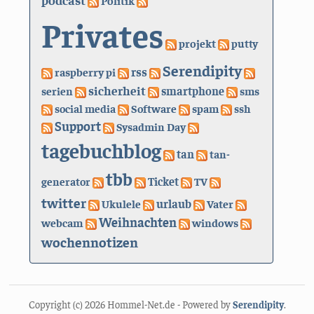
Politik
Privates
projekt
putty
Serendipity
rss
raspberry pi
sicherheit
serien
smartphone
sms
social media
Software
spam
ssh
Support
Sysadmin Day
tagebuchblog
tan
tan-
tbb
generator
Ticket
TV
twitter
urlaub
Ukulele
Vater
Weihnachten
webcam
windows
wochennotizen
Copyright (c) 2026 Hommel-Net.de - Powered by
Serendipity
.