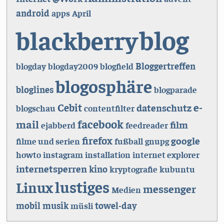
android
apps
April
blog
blackberry
Bloggertreffen
blogday
blogday2009
blogfield
blogosphäre
bloglines
blogparade
e-
Cebit
datenschutz
blogschau
contentfilter
facebook
mail
film
ejabberd
feedreader
firefox
google
filme und serien
fußball
gnupg
howto
instagram
installation
internet explorer
internetsperren
kino
kryptografie
kubuntu
lustiges
Linux
messenger
Medien
mobil
musik
towel-day
müsli