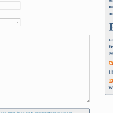
n
on
ra
si
So
t
w