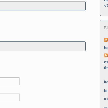
<
B
b
e-
fi
h
in
K
ma