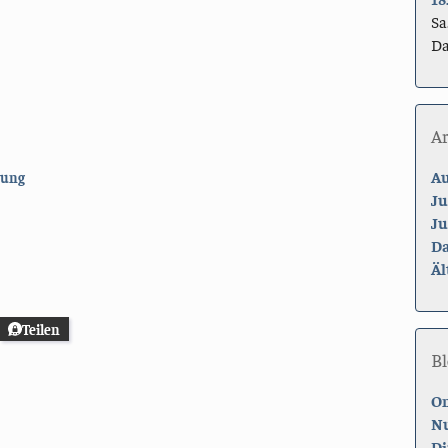
Sa
Da
A
Au
tung
Ju
Ju
Da
Äl
Teilen
Bl
On
Nu
Di