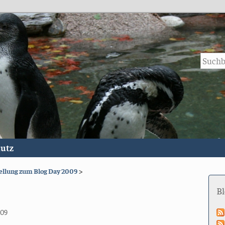
utz
ellung zum Blog Day 2009
>
B
009