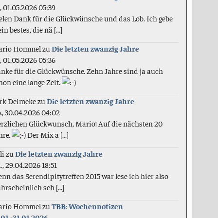
., 01.05.2026 05:39
elen Dank für die Glückwünsche und das Lob. Ich gebe
in bestes, die nä [...]
ario Hommel
zu
Die letzten zwanzig Jahre
., 01.05.2026 05:36
nke für die Glückwünsche. Zehn Jahre sind ja auch
hon eine lange Zeit.
rk Deimeke
zu
Die letzten zwanzig Jahre
., 30.04.2026 04:02
rzlichen Glückwunsch, Mario! Auf die nächsten 20
hre.
Der Mix a [...]
li
zu
Die letzten zwanzig Jahre
., 29.04.2026 18:51
nn das Serendipitytreffen 2015 war lese ich hier also
hrscheinlich sch [...]
ario Hommel
zu
TBB: Wochennotizen
.01.-31.01.2026