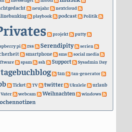
achtgedacht
neujahr
nextcloud
podcast
linebanking
playbook
Politik
Privates
projekt
putty
Serendipity
rss
spberry pi
serien
cherheit
smartphone
sms
social media
Support
ftware
spam
ssh
Sysadmin Day
tagebuchblog
tan
tan-generator
bb
twitter
urlaub
Ticket
TV
Ukulele
Weihnachten
Vater
webcam
windows
ochennotizen