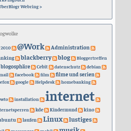
UberBlogr Webring
>
logwolke
@Work
Administration
2010
blackberry
blog
anking
Bloggertreffen
blogosphäre
Cebit
datenschutz
debian
filme und serien
mail
facebook
film
refox
google
Helpdesk
homebanking
internet
owto
installation
kino
kde
ternetsperren
Kindermund
Linux
lustiges
ubuntu
laufen
musik
il
messenger
mobil