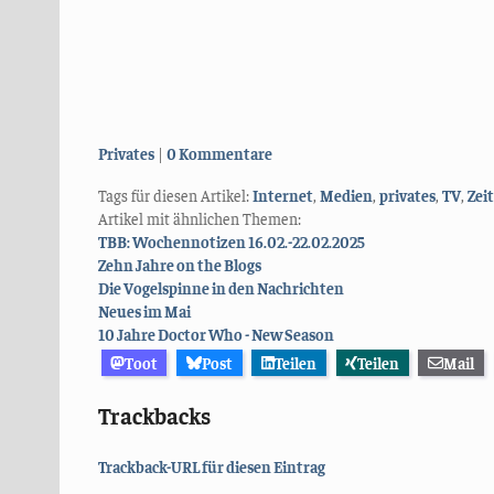
Kategorien:
Privates
0 Kommentare
Tags für diesen Artikel:
Internet
,
Medien
,
privates
,
TV
,
Zei
Artikel mit ähnlichen Themen:
TBB: Wochennotizen 16.02.-22.02.2025
Zehn Jahre on the Blogs
Die Vogelspinne in den Nachrichten
Neues im Mai
10 Jahre Doctor Who - New Season
Toot
Post
Teilen
Teilen
Mail
Trackbacks
Trackback-URL für diesen Eintrag