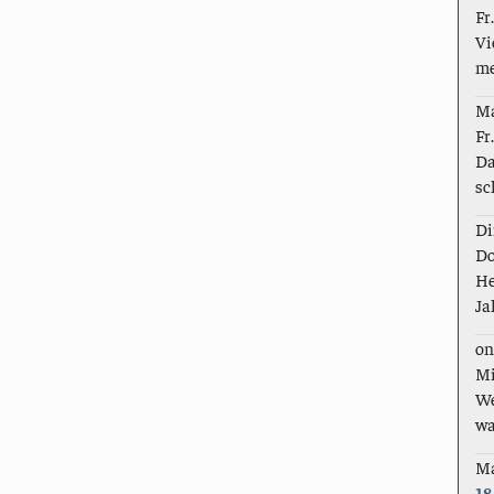
Fr
Vi
me
M
Fr
Da
sc
Di
Do
He
Ja
on
Mi
We
wa
M
18