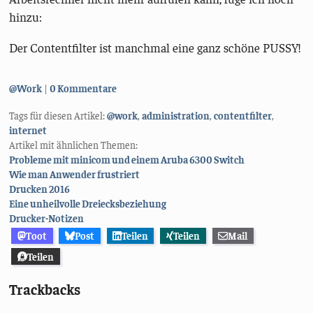
hinzu:
Der Contentfilter ist manchmal eine ganz schöne PUSSY!
Kategorien:
@Work
0 Kommentare
Tags für diesen Artikel:
@work
,
administration
,
contentfilter
,
internet
Artikel mit ähnlichen Themen:
Probleme mit minicom und einem Aruba 6300 Switch
Wie man Anwender frustriert
Drucken 2016
Eine unheilvolle Dreiecksbeziehung
Drucker-Notizen
Toot
Post
Teilen
Teilen
Mail
Teilen
Trackbacks