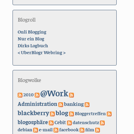
Blogroll
Onli Blogging
Nur ein Blog
Dirks Logbuch
<
UberBlogr Webring
>
Blogwolke
@Work
2010
Administration
banking
blackberry
blog
Bloggertreffen
blogosphäre
Cebit
datenschutz
debian
e-mail
facebook
film