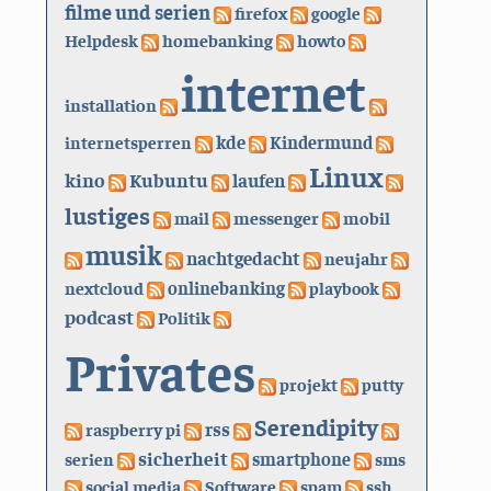
filme und serien
firefox
google
Helpdesk
homebanking
howto
internet
installation
kde
internetsperren
Kindermund
Linux
kino
Kubuntu
laufen
lustiges
mail
messenger
mobil
musik
nachtgedacht
neujahr
nextcloud
onlinebanking
playbook
podcast
Politik
Privates
projekt
putty
Serendipity
rss
raspberry pi
sicherheit
serien
smartphone
sms
social media
Software
spam
ssh