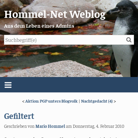
Hommel-Net Weblog
Aus dem Leben eines Admins
Su
Blog
Menü
<
Aktion: PGP unters Blogvolk
|
Nachtgedacht (4)
>
Über mich
Gefiltert
Impressum/Datenschutz
Geschrieben von
Mario Hommel
am
Donnerstag, 4. Februar 2010