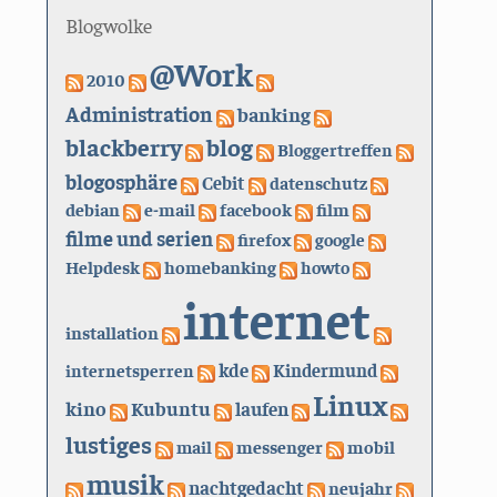
Blogwolke
@Work
2010
Administration
banking
blackberry
blog
Bloggertreffen
blogosphäre
Cebit
datenschutz
debian
e-mail
facebook
film
filme und serien
firefox
google
Helpdesk
homebanking
howto
internet
installation
kde
internetsperren
Kindermund
Linux
kino
Kubuntu
laufen
lustiges
mail
messenger
mobil
musik
nachtgedacht
neujahr