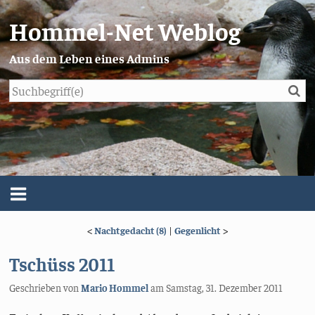
Hommel-Net Weblog
Aus dem Leben eines Admins
Su
Blog
Menü
<
Nachtgedacht (8)
|
Gegenlicht
>
Über mich
Tschüss 2011
Impressum/Datenschutz
Geschrieben von
Mario Hommel
am
Samstag, 31. Dezember 2011