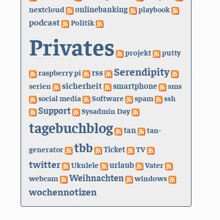
nextcloud
onlinebanking
playbook
podcast
Politik
Privates
projekt
putty
Serendipity
rss
raspberry pi
sicherheit
serien
smartphone
sms
social media
Software
spam
ssh
Support
Sysadmin Day
tagebuchblog
tan
tan-
tbb
generator
Ticket
TV
twitter
urlaub
Ukulele
Vater
Weihnachten
webcam
windows
wochennotizen