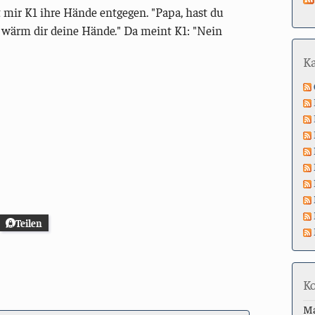
mir K1 ihre Hände entgegen. "Papa, hast du
ch wärm dir deine Hände." Da meint K1: "Nein
K
Teilen
K
M