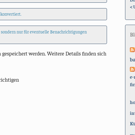
<
 konvertiert.
, sondern nur für eventuelle Benachrichtigungen
B
 gespeichert werden. Weitere Details finden sich
b
e-
richtigen
fi
h
in
K
ma