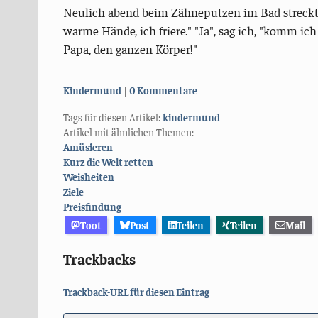
Neulich abend beim Zähneputzen im Bad streckt 
warme Hände, ich friere." "Ja", sag ich, "komm i
Papa, den ganzen Körper!"
Kategorien:
Kindermund
0 Kommentare
Tags für diesen Artikel:
kindermund
Artikel mit ähnlichen Themen:
Amüsieren
Kurz die Welt retten
Weisheiten
Ziele
Preisfindung
Toot
Post
Teilen
Teilen
Mail
Trackbacks
Trackback-URL für diesen Eintrag