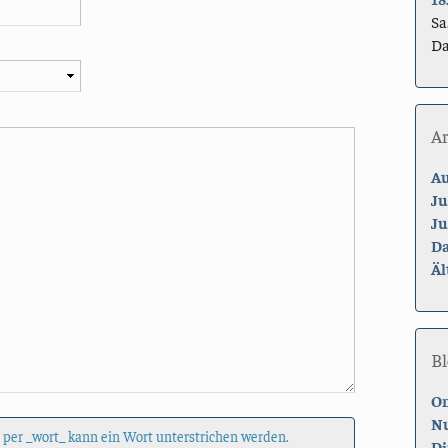
Sa
Da
A
Au
Ju
Ju
Da
Äl
Bl
On
Nu
 per _wort_ kann ein Wort unterstrichen werden.
Di