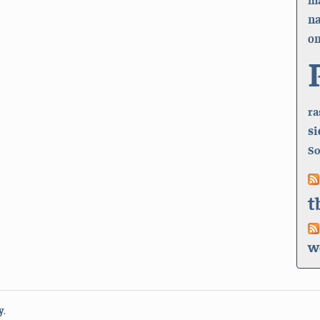
n
on
ra
si
So
t
w
y
.