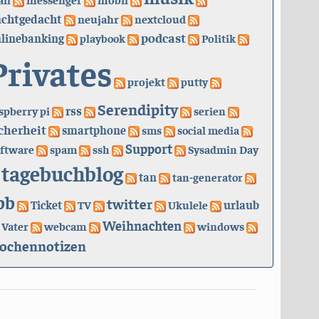
achtgedacht
neujahr
nextcloud
podcast
linebanking
playbook
Politik
Privates
projekt
putty
Serendipity
rss
spberry pi
serien
cherheit
smartphone
sms
social media
Support
ftware
spam
ssh
Sysadmin Day
tagebuchblog
tan
tan-generator
bb
twitter
urlaub
Ticket
TV
Ukulele
Weihnachten
Vater
webcam
windows
ochennotizen