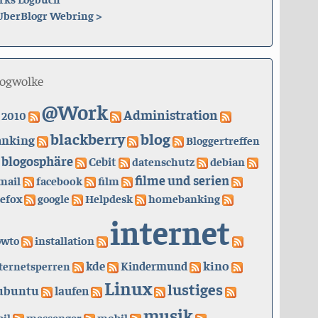
UberBlogr Webring
>
logwolke
@Work
Administration
2010
blackberry
blog
anking
Bloggertreffen
blogosphäre
Cebit
datenschutz
debian
filme und serien
mail
facebook
film
refox
google
Helpdesk
homebanking
internet
owto
installation
kino
kde
ternetsperren
Kindermund
Linux
lustiges
ubuntu
laufen
musik
il
messenger
mobil