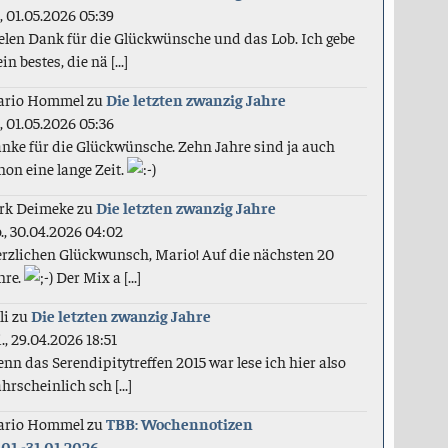
., 01.05.2026 05:39
elen Dank für die Glückwünsche und das Lob. Ich gebe
in bestes, die nä [...]
ario Hommel
zu
Die letzten zwanzig Jahre
., 01.05.2026 05:36
nke für die Glückwünsche. Zehn Jahre sind ja auch
hon eine lange Zeit.
rk Deimeke
zu
Die letzten zwanzig Jahre
., 30.04.2026 04:02
rzlichen Glückwunsch, Mario! Auf die nächsten 20
hre.
Der Mix a [...]
li
zu
Die letzten zwanzig Jahre
., 29.04.2026 18:51
nn das Serendipitytreffen 2015 war lese ich hier also
hrscheinlich sch [...]
ario Hommel
zu
TBB: Wochennotizen
.01.-31.01.2026