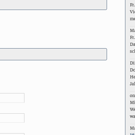
Fr
Vi
me
M
Fr
Da
sc
Di
Do
He
Ja
on
Mi
We
wa
M
18