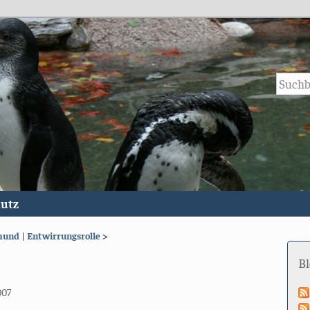
utz
rmund
|
Entwirrungsrolle
>
B
007