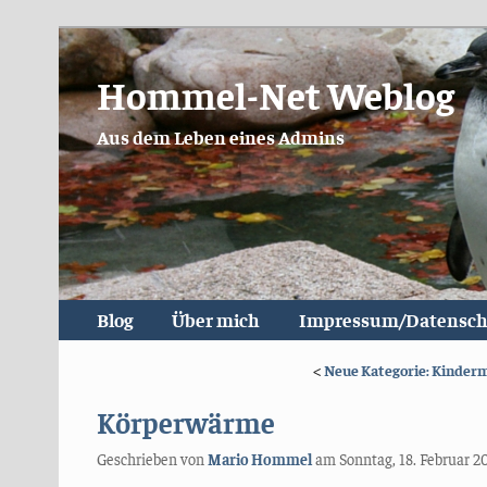
Hommel-Net Weblog
Aus dem Leben eines Admins
Blog
Über mich
Impressum/Datensch
<
Neue Kategorie: Kinde
Körperwärme
Geschrieben von
Mario Hommel
am
Sonntag, 18. Februar 2