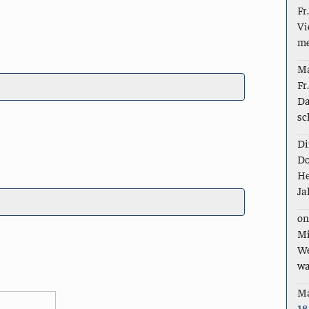
Fr
Vi
me
M
Fr
Da
sc
Di
Do
He
Ja
on
Mi
We
wa
M
18