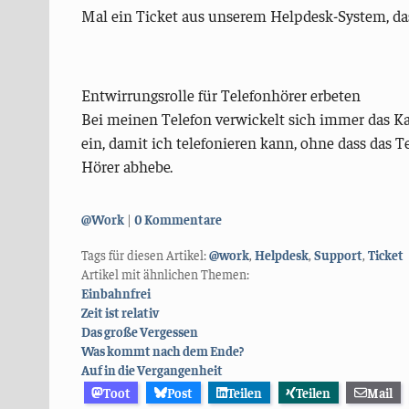
Mal ein Ticket aus unserem Helpdesk-System, da
Entwirrungsrolle für Telefonhörer erbeten
Bei meinen Telefon verwickelt sich immer das Kab
ein, damit ich telefonieren kann, ohne dass das T
Hörer abhebe.
Kategorien:
@Work
0 Kommentare
Tags für diesen Artikel:
@work
,
Helpdesk
,
Support
,
Ticket
Artikel mit ähnlichen Themen:
Einbahnfrei
Zeit ist relativ
Das große Vergessen
Was kommt nach dem Ende?
Auf in die Vergangenheit
Toot
Post
Teilen
Teilen
Mail