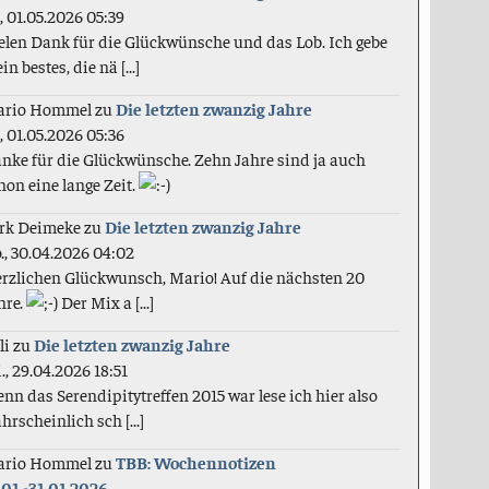
., 01.05.2026 05:39
elen Dank für die Glückwünsche und das Lob. Ich gebe
in bestes, die nä [...]
ario Hommel
zu
Die letzten zwanzig Jahre
., 01.05.2026 05:36
nke für die Glückwünsche. Zehn Jahre sind ja auch
hon eine lange Zeit.
rk Deimeke
zu
Die letzten zwanzig Jahre
., 30.04.2026 04:02
rzlichen Glückwunsch, Mario! Auf die nächsten 20
hre.
Der Mix a [...]
li
zu
Die letzten zwanzig Jahre
., 29.04.2026 18:51
nn das Serendipitytreffen 2015 war lese ich hier also
hrscheinlich sch [...]
ario Hommel
zu
TBB: Wochennotizen
.01.-31.01.2026