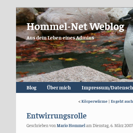
Hommel-Net Weblog
Aus dem Leben eines Admins
Blog
Über mich
Impressum/Datensch
<
Körperwärme
|
Es geht auc
Entwirrungsrolle
Geschrieben von
Mario Hommel
am
Dienstag, 6. März 2007