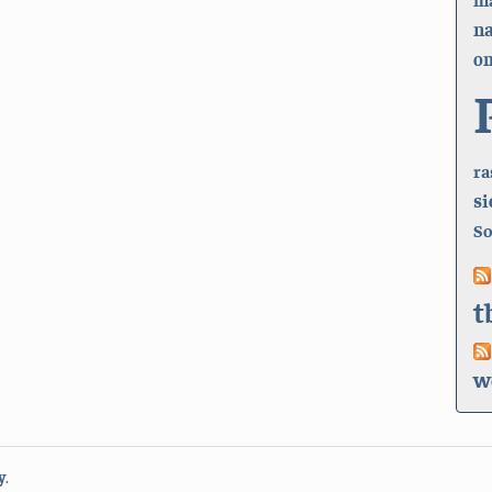
n
on
ra
si
So
t
w
y
.