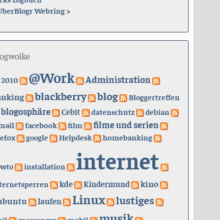
UberBlogr Webring
>
logwolke
@Work
Administration
2010
blackberry
blog
anking
Bloggertreffen
blogosphäre
Cebit
datenschutz
debian
filme und serien
mail
facebook
film
refox
google
Helpdesk
homebanking
internet
owto
installation
kino
kde
ternetsperren
Kindermund
Linux
lustiges
ubuntu
laufen
musik
il
messenger
mobil