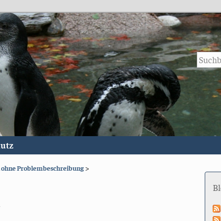
utz
h ohne Problembeschreibung
>
B