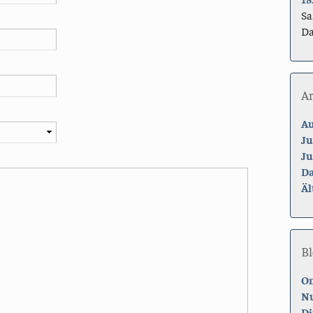
Sa
Da
A
Au
Ju
Ju
Da
Äl
Bl
On
Nu
Di