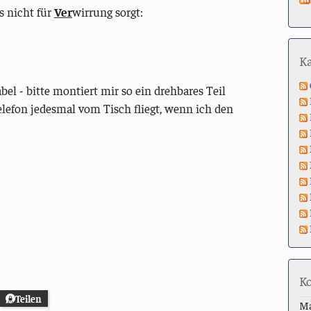
s nicht für
Ver
wirrung sorgt:
K
el - bitte montiert mir so ein drehbares Teil
elefon jedesmal vom Tisch fliegt, wenn ich den
K
Teilen
M