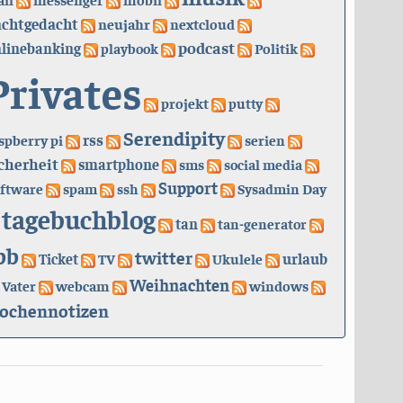
achtgedacht
neujahr
nextcloud
podcast
linebanking
playbook
Politik
Privates
projekt
putty
Serendipity
rss
spberry pi
serien
cherheit
smartphone
sms
social media
Support
ftware
spam
ssh
Sysadmin Day
tagebuchblog
tan
tan-generator
bb
twitter
urlaub
Ticket
TV
Ukulele
Weihnachten
Vater
webcam
windows
ochennotizen