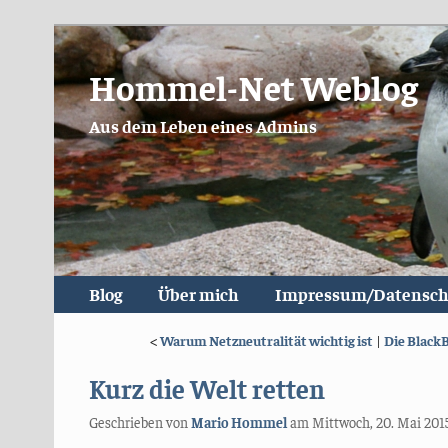
Hommel-Net Weblog
Aus dem Leben eines Admins
Blog
Über mich
Impressum/Datensch
<
Warum Netzneutralität wichtig ist
|
Die BlackB
Kurz die Welt retten
Geschrieben von
Mario Hommel
am
Mittwoch, 20. Mai 201