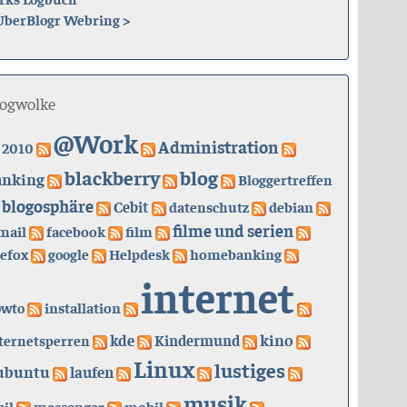
UberBlogr Webring
>
logwolke
@Work
Administration
2010
blackberry
blog
anking
Bloggertreffen
blogosphäre
Cebit
datenschutz
debian
filme und serien
mail
facebook
film
refox
google
Helpdesk
homebanking
internet
owto
installation
kino
kde
ternetsperren
Kindermund
Linux
lustiges
ubuntu
laufen
musik
il
messenger
mobil