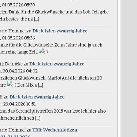
., 01.05.2026 05:39
elen Dank für die Glückwünsche und das Lob. Ich gebe
in bestes, die nä [...]
ario Hommel
zu
Die letzten zwanzig Jahre
., 01.05.2026 05:36
nke für die Glückwünsche. Zehn Jahre sind ja auch
hon eine lange Zeit.
rk Deimeke
zu
Die letzten zwanzig Jahre
., 30.04.2026 04:02
rzlichen Glückwunsch, Mario! Auf die nächsten 20
hre.
Der Mix a [...]
li
zu
Die letzten zwanzig Jahre
., 29.04.2026 18:51
nn das Serendipitytreffen 2015 war lese ich hier also
hrscheinlich sch [...]
ario Hommel
zu
TBB: Wochennotizen
.01.-31.01.2026