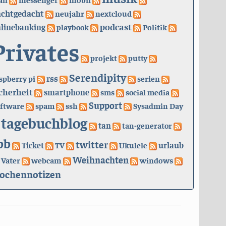
achtgedacht
neujahr
nextcloud
podcast
linebanking
playbook
Politik
Privates
projekt
putty
Serendipity
rss
spberry pi
serien
cherheit
smartphone
sms
social media
Support
ftware
spam
ssh
Sysadmin Day
tagebuchblog
tan
tan-generator
bb
twitter
urlaub
Ticket
TV
Ukulele
Weihnachten
Vater
webcam
windows
ochennotizen