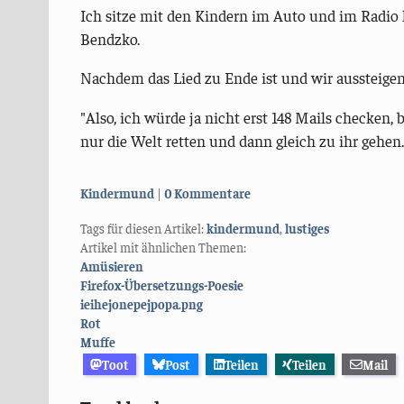
Ich sitze mit den Kindern im Auto und im Radio 
Bendzko.
Nachdem das Lied zu Ende ist und wir aussteigen,
"Also, ich würde ja nicht erst 148 Mails checken,
nur die Welt retten und dann gleich zu ihr gehen.
Kategorien:
Kindermund
0 Kommentare
Tags für diesen Artikel:
kindermund
,
lustiges
Artikel mit ähnlichen Themen:
Amüsieren
Firefox-Übersetzungs-Poesie
ieihejonepejpopa.png
Rot
Muffe
Toot
Post
Teilen
Teilen
Mail