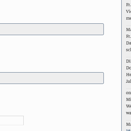
Fr
Vi
me
M
Fr
Da
sc
Di
Do
He
Ja
on
Mi
We
wa
M
18