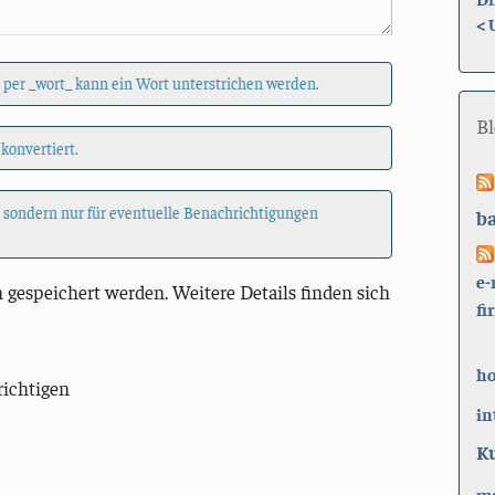
<
 per _wort_ kann ein Wort unterstrichen werden.
B
 konvertiert.
, sondern nur für eventuelle Benachrichtigungen
b
e-
 gespeichert werden. Weitere Details finden sich
fi
h
richtigen
in
K
ma