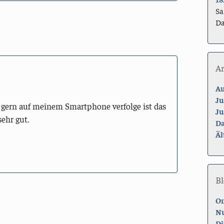
Sa
Da
A
Au
Ju
 gern auf meinem Smartphone verfolge ist das
Ju
sehr gut.
Da
Äl
Bl
On
Nu
Di