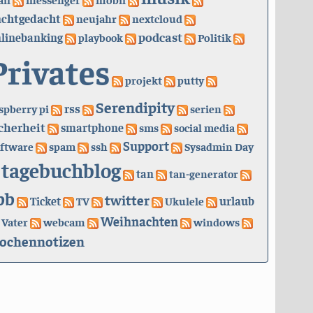
achtgedacht
neujahr
nextcloud
podcast
linebanking
playbook
Politik
Privates
projekt
putty
Serendipity
rss
spberry pi
serien
cherheit
smartphone
sms
social media
Support
ftware
spam
ssh
Sysadmin Day
tagebuchblog
tan
tan-generator
bb
twitter
urlaub
Ticket
TV
Ukulele
Weihnachten
Vater
webcam
windows
ochennotizen