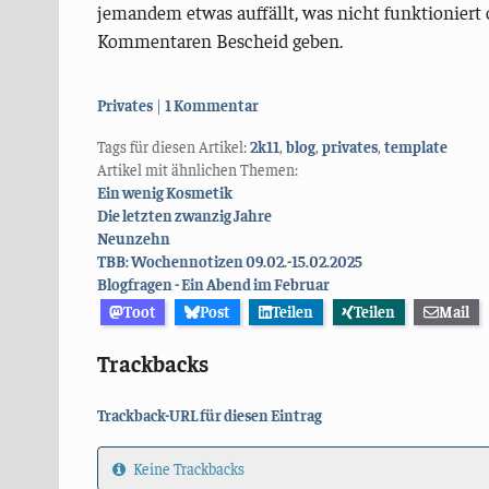
jemandem etwas auffällt, was nicht funktioniert 
Kommentaren Bescheid geben.
Kategorien:
Privates
1 Kommentar
Tags für diesen Artikel:
2k11
,
blog
,
privates
,
template
Artikel mit ähnlichen Themen:
Ein wenig Kosmetik
Die letzten zwanzig Jahre
Neunzehn
TBB: Wochennotizen 09.02.-15.02.2025
Blogfragen - Ein Abend im Februar
Toot
Post
Teilen
Teilen
Mail
Trackbacks
Trackback-URL für diesen Eintrag
Keine Trackbacks