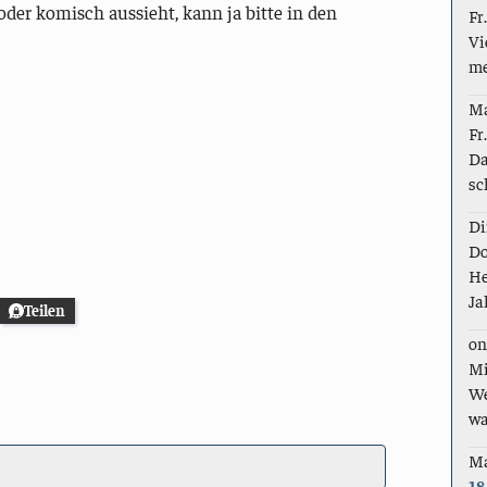
oder komisch aussieht, kann ja bitte in den
Fr
Vi
me
M
Fr
Da
sc
Di
Do
He
Ja
Teilen
on
Mi
We
wa
M
18