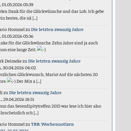
., 01.05.2026 05:39
elen Dank für die Glückwünsche und das Lob. Ich gebe
in bestes, die nä [...]
ario Hommel
zu
Die letzten zwanzig Jahre
., 01.05.2026 05:36
nke für die Glückwünsche. Zehn Jahre sind ja auch
hon eine lange Zeit.
rk Deimeke
zu
Die letzten zwanzig Jahre
., 30.04.2026 04:02
rzlichen Glückwunsch, Mario! Auf die nächsten 20
hre.
Der Mix a [...]
li
zu
Die letzten zwanzig Jahre
., 29.04.2026 18:51
nn das Serendipitytreffen 2015 war lese ich hier also
hrscheinlich sch [...]
ario Hommel
zu
TBB: Wochennotizen
.01.-31.01.2026