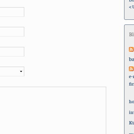
<
B
b
e-
fi
h
in
K
ma