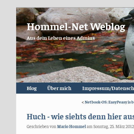
Hommel-Net Weblog
Aus dem Leben eines Admins
Blog
Über mich
Impressum/Datensch
<
Netbook-OS: EasyPeasy is 
Huch - wie siehts denn hier au
Geschrieben von
Mario Hommel
am
Sonntag, 25. März 2012