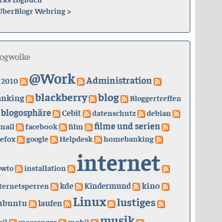
UberBlogr Webring
>
logwolke
@Work
Administration
2010
blackberry
blog
anking
Bloggertreffen
blogosphäre
Cebit
datenschutz
debian
filme und serien
mail
facebook
film
refox
google
Helpdesk
homebanking
internet
owto
installation
kino
kde
ternetsperren
Kindermund
Linux
lustiges
ubuntu
laufen
musik
il
messenger
mobil