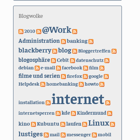
Blogwolke
@Work
2010
Administration
banking
blackberry
blog
Bloggertreffen
blogosphäre
Cebit
datenschutz
debian
e-mail
facebook
film
filme und serien
firefox
google
Helpdesk
homebanking
howto
internet
installation
kde
internetsperren
Kindermund
Linux
kino
Kubuntu
laufen
lustiges
mail
messenger
mobil