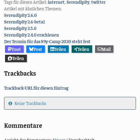
Tags für diesen Artikel:
internet
,
Serendipity
,
twitter
Artikel mit ähnlichen Themen:
Serendipity 2.6.0
Serendipity 2.6-beta1
Serendipity 2.5.0
Serendipity 2.4.0 erschienen
Der Termin für das S9y-Camp 2020 steht fest
Toot
Post
Teilen
Teilen
Mail
Teilen
Trackbacks
Trackback-URL für diesen Eintrag
Keine Trackbacks
Kommentare
Ansicht der Kommentare:
Linear
| Verschachtelt