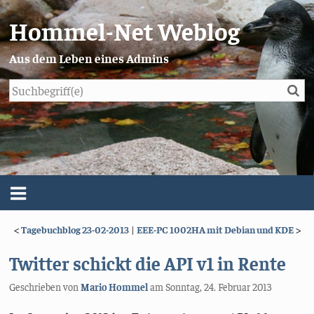
Hommel-Net Weblog
Aus dem Leben eines Admins
Su
Blog
Menü
<
Tagebuchblog 23-02-2013
|
EEE-PC 1002HA mit Debian und KDE
>
Über mich
Twitter schickt die API v1 in Rente
Impressum/Datenschutz
Geschrieben von
Mario Hommel
am
Sonntag, 24. Februar 2013