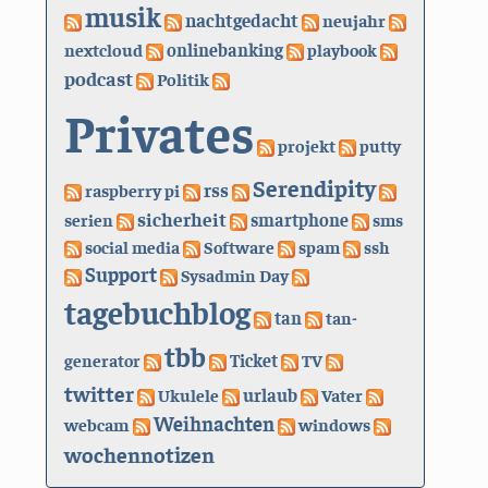
musik
nachtgedacht
neujahr
nextcloud
onlinebanking
playbook
podcast
Politik
Privates
projekt
putty
Serendipity
rss
raspberry pi
sicherheit
serien
smartphone
sms
social media
Software
spam
ssh
Support
Sysadmin Day
tagebuchblog
tan
tan-
tbb
generator
Ticket
TV
twitter
urlaub
Ukulele
Vater
Weihnachten
webcam
windows
wochennotizen