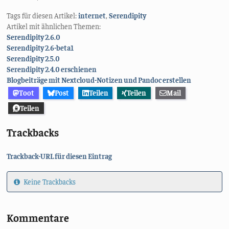
Tags für diesen Artikel:
internet
,
Serendipity
Artikel mit ähnlichen Themen:
Serendipity 2.6.0
Serendipity 2.6-beta1
Serendipity 2.5.0
Serendipity 2.4.0 erschienen
Blogbeiträge mit Nextcloud-Notizen und Pandoc erstellen
Toot
Post
Teilen
Teilen
Mail
Teilen
Trackbacks
Trackback-URL für diesen Eintrag
Keine Trackbacks
Kommentare