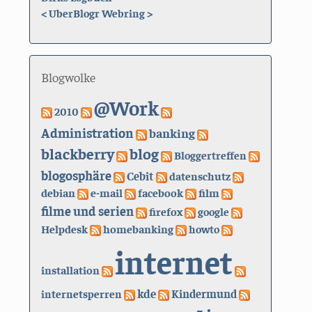
<
UberBlogr Webring
>
Blogwolke
@Work
2010
Administration
banking
blackberry
blog
Bloggertreffen
blogosphäre
Cebit
datenschutz
debian
e-mail
facebook
film
filme und serien
firefox
google
Helpdesk
homebanking
howto
internet
installation
kde
internetsperren
Kindermund