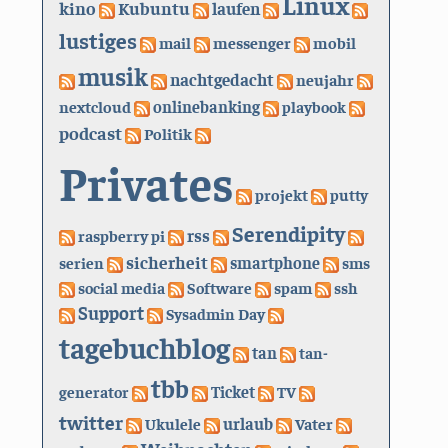
Linux
kino
Kubuntu
laufen
lustiges
mail
messenger
mobil
musik
nachtgedacht
neujahr
nextcloud
onlinebanking
playbook
podcast
Politik
Privates
projekt
putty
Serendipity
rss
raspberry pi
sicherheit
serien
smartphone
sms
social media
Software
spam
ssh
Support
Sysadmin Day
tagebuchblog
tan
tan-
tbb
generator
Ticket
TV
twitter
urlaub
Ukulele
Vater