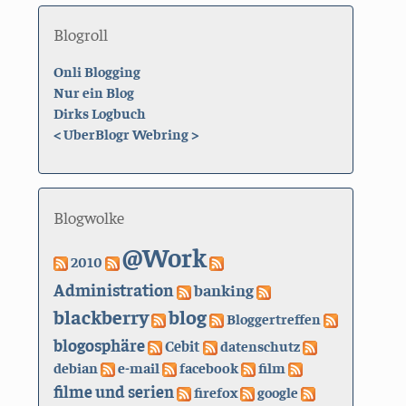
Blogroll
Onli Blogging
Nur ein Blog
Dirks Logbuch
<
UberBlogr Webring
>
Blogwolke
@Work
2010
Administration
banking
blackberry
blog
Bloggertreffen
blogosphäre
Cebit
datenschutz
debian
e-mail
facebook
film
filme und serien
firefox
google