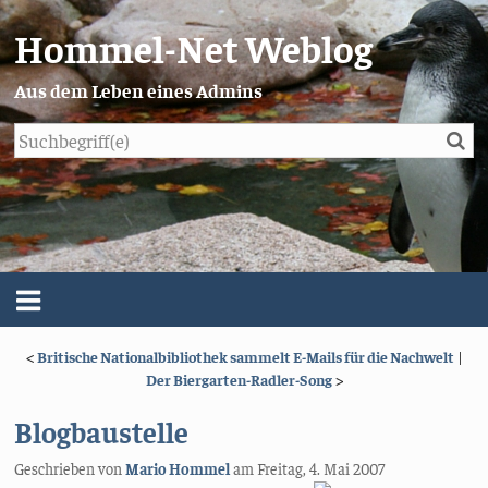
Hommel-Net Weblog
Aus dem Leben eines Admins
Su
Blog
Menü
<
Britische Nationalbibliothek sammelt E-Mails für die Nachwelt
|
Über mich
Der Biergarten-Radler-Song
>
Impressum/Datenschutz
Blogbaustelle
Geschrieben von
Mario Hommel
am
Freitag, 4. Mai 2007