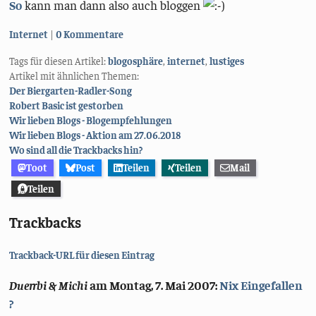
So
kann man dann also auch bloggen
Kategorien:
Internet
0 Kommentare
Tags für diesen Artikel:
blogosphäre
,
internet
,
lustiges
Artikel mit ähnlichen Themen:
Der Biergarten-Radler-Song
Robert Basic ist gestorben
Wir lieben Blogs - Blogempfehlungen
Wir lieben Blogs - Aktion am 27.06.2018
Wo sind all die Trackbacks hin?
Toot
Post
Teilen
Teilen
Mail
Teilen
Trackbacks
Trackback-URL für diesen Eintrag
Duerrbi & Michi
am
Montag, 7. Mai 2007
:
Nix Eingefallen
?