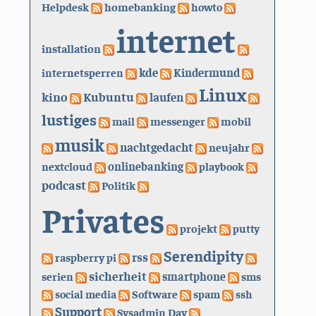
Helpdesk
homebanking
howto
internet
installation
kde
internetsperren
Kindermund
Linux
kino
Kubuntu
laufen
lustiges
mail
messenger
mobil
musik
nachtgedacht
neujahr
nextcloud
onlinebanking
playbook
podcast
Politik
Privates
projekt
putty
Serendipity
rss
raspberry pi
sicherheit
serien
smartphone
sms
social media
Software
spam
ssh
Support
Sysadmin Day