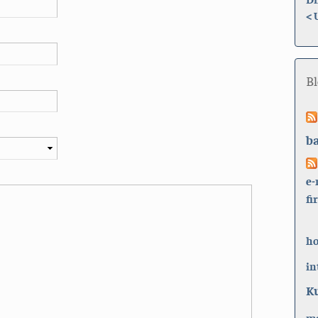
<
B
b
e-
fi
h
in
K
ma