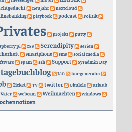
achtgedacht
neujahr
nextcloud
podcast
linebanking
playbook
Politik
Privates
projekt
putty
Serendipity
rss
spberry pi
serien
cherheit
smartphone
sms
social media
Support
ftware
spam
ssh
Sysadmin Day
tagebuchblog
tan
tan-generator
bb
twitter
urlaub
Ticket
TV
Ukulele
Weihnachten
Vater
webcam
windows
ochennotizen