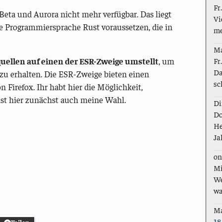
Fr
, Beta und Aurora nicht mehr verfügbar. Das liegt
Vi
ie Programmiersprache Rust voraussetzen, die in
me
M
Fr
uellen auf einen der ESR-Zweige umstellt
, um
Da
zu erhalten. Die ESR-Zweige bieten einen
sc
 Firefox. Ihr habt hier die Möglichkeit,
ist hier zunächst auch meine Wahl.
Di
Do
He
Ja
on
Mi
We
wa
M
18