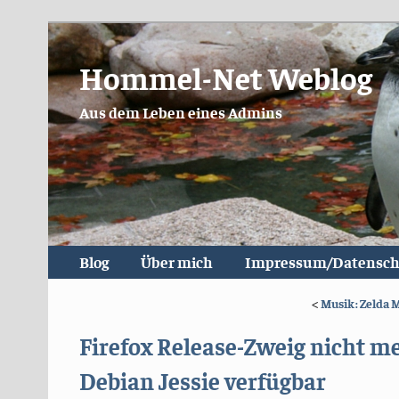
Hommel-Net Weblog
Aus dem Leben eines Admins
Blog
Über mich
Impressum/Datensch
<
Musik: Zelda 
Firefox Release-Zweig nicht me
Debian Jessie verfügbar