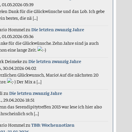
., 01.05.2026 05:39
elen Dank für die Glückwünsche und das Lob. Ich gebe
in bestes, die nä [...]
ario Hommel
zu
Die letzten zwanzig Jahre
., 01.05.2026 05:36
nke für die Glückwünsche. Zehn Jahre sind ja auch
hon eine lange Zeit.
rk Deimeke
zu
Die letzten zwanzig Jahre
., 30.04.2026 04:02
rzlichen Glückwunsch, Mario! Auf die nächsten 20
hre.
Der Mix a [...]
li
zu
Die letzten zwanzig Jahre
., 29.04.2026 18:51
nn das Serendipitytreffen 2015 war lese ich hier also
hrscheinlich sch [...]
ario Hommel
zu
TBB: Wochennotizen
.01.-31.01.2026