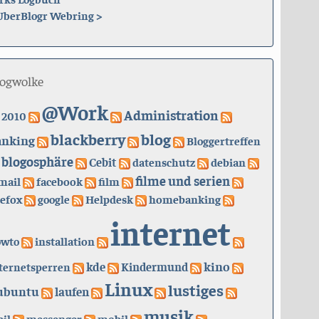
UberBlogr Webring
>
logwolke
@Work
Administration
2010
blackberry
blog
anking
Bloggertreffen
blogosphäre
Cebit
datenschutz
debian
filme und serien
mail
facebook
film
refox
google
Helpdesk
homebanking
internet
owto
installation
kino
kde
ternetsperren
Kindermund
Linux
lustiges
ubuntu
laufen
musik
il
messenger
mobil