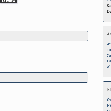
Teilen
Sa
Da
A
Au
Ju
Ju
Da
Äl
Bl
On
Nu
Di