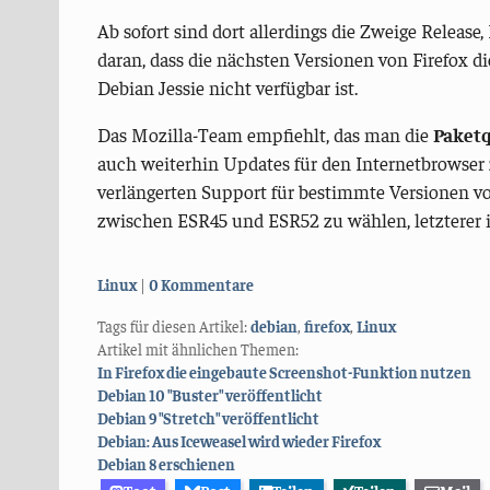
Ab sofort sind dort allerdings die Zweige Release
daran, dass die nächsten Versionen von Firefox d
Debian Jessie nicht verfügbar ist.
Das Mozilla-Team empfiehlt, das man die
Paketq
auch weiterhin Updates für den Internetbrowser 
verlängerten Support für bestimmte Versionen von
zwischen ESR45 und ESR52 zu wählen, letzterer 
Kategorien:
Linux
0 Kommentare
Tags für diesen Artikel:
debian
,
firefox
,
Linux
Artikel mit ähnlichen Themen:
In Firefox die eingebaute Screenshot-Funktion nutzen
Debian 10 "Buster" veröffentlicht
Debian 9 "Stretch" veröffentlicht
Debian: Aus Iceweasel wird wieder Firefox
Debian 8 erschienen