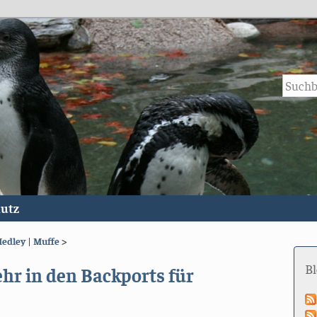
utz
Medley
|
Muffe
>
B
hr in den Backports für