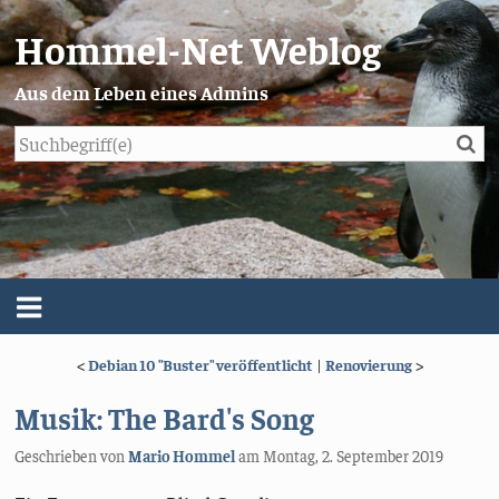
Hommel-Net Weblog
Aus dem Leben eines Admins
Su
Blog
Menü
<
Debian 10 "Buster" veröffentlicht
|
Renovierung
>
Über mich
Musik: The Bard's Song
Impressum/Datenschutz
Geschrieben von
Mario Hommel
am
Montag, 2. September 2019