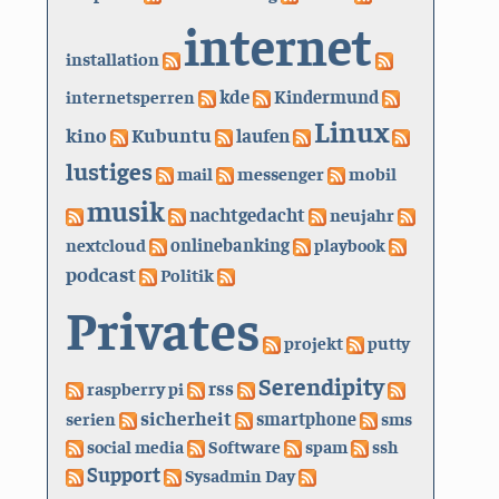
internet
installation
kde
internetsperren
Kindermund
Linux
kino
Kubuntu
laufen
lustiges
mail
messenger
mobil
musik
nachtgedacht
neujahr
nextcloud
onlinebanking
playbook
podcast
Politik
Privates
projekt
putty
Serendipity
rss
raspberry pi
sicherheit
serien
smartphone
sms
social media
Software
spam
ssh
Support
Sysadmin Day