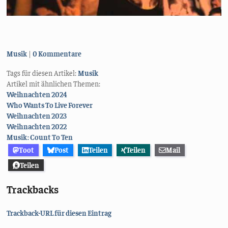
Kategorien:
Musik
0 Kommentare
Tags für diesen Artikel:
Musik
Artikel mit ähnlichen Themen:
Weihnachten 2024
Who Wants To Live Forever
Weihnachten 2023
Weihnachten 2022
Musik: Count To Ten
Toot
Post
Teilen
Teilen
Mail
Teilen
Trackbacks
Trackback-URL für diesen Eintrag