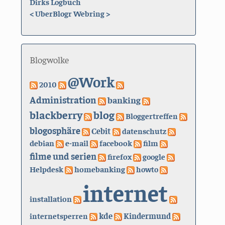
Dirks Logbuch
<
UberBlogr Webring
>
Blogwolke
@Work
2010
Administration
banking
blackberry
blog
Bloggertreffen
blogosphäre
Cebit
datenschutz
debian
e-mail
facebook
film
filme und serien
firefox
google
Helpdesk
homebanking
howto
internet
installation
kde
internetsperren
Kindermund