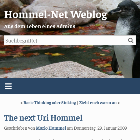
Hommel-Net Weblog
Aus dem Leben eines Admins
Su
Blog
Menü
<
Basic Thinking oder Sinking
|
Zieht euch warm an
>
Über mich
The next Uri Hommel
Impressum/Datenschutz
Geschrieben von
Mario Hommel
am
Donnerstag, 29. Januar 2009