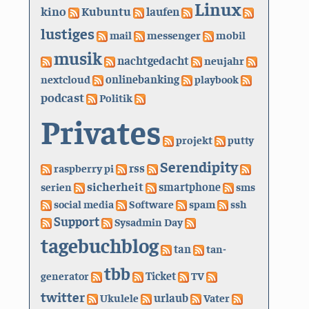
Linux
kino
Kubuntu
laufen
lustiges
mail
messenger
mobil
musik
nachtgedacht
neujahr
nextcloud
onlinebanking
playbook
podcast
Politik
Privates
projekt
putty
Serendipity
rss
raspberry pi
sicherheit
serien
smartphone
sms
social media
Software
spam
ssh
Support
Sysadmin Day
tagebuchblog
tan
tan-
tbb
generator
Ticket
TV
twitter
urlaub
Ukulele
Vater