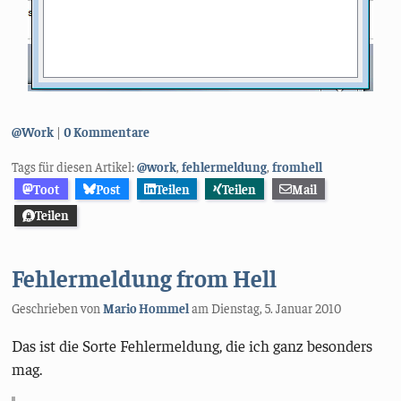
Kategorien:
@Work
0 Kommentare
Tags für diesen Artikel:
@work
,
fehlermeldung
,
fromhell
Toot
Post
Teilen
Teilen
Mail
Teilen
Fehlermeldung from Hell
Geschrieben von
Mario Hommel
am
Dienstag, 5. Januar 2010
Das ist die Sorte Fehlermeldung, die ich ganz besonders
mag.