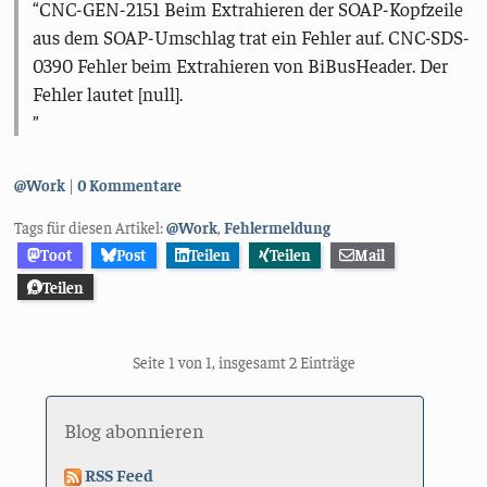
CNC-GEN-2151 Beim Extrahieren der SOAP-Kopfzeile
aus dem SOAP-Umschlag trat ein Fehler auf. CNC-SDS-
0390 Fehler beim Extrahieren von BiBusHeader. Der
Fehler lautet [null].
Kategorien:
@Work
0 Kommentare
Tags für diesen Artikel:
@Work
,
Fehlermeldung
Toot
Post
Teilen
Teilen
Mail
Teilen
Seite 1 von 1, insgesamt 2 Einträge
Blog abonnieren
RSS Feed