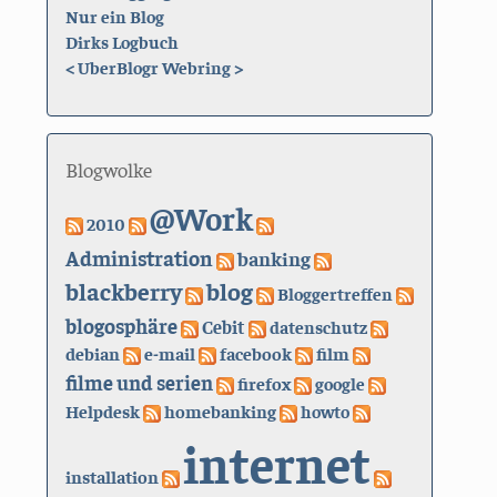
Nur ein Blog
Dirks Logbuch
<
UberBlogr Webring
>
Blogwolke
@Work
2010
Administration
banking
blackberry
blog
Bloggertreffen
blogosphäre
Cebit
datenschutz
debian
e-mail
facebook
film
filme und serien
firefox
google
Helpdesk
homebanking
howto
internet
installation