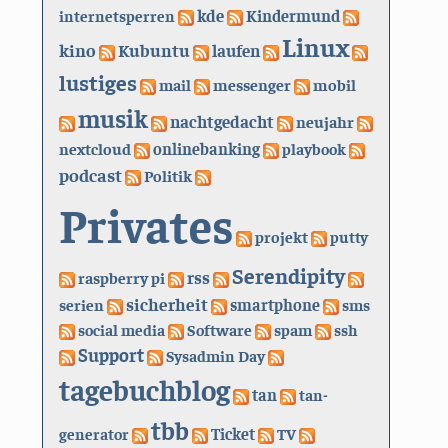
kde
internetsperren
Kindermund
Linux
kino
Kubuntu
laufen
lustiges
mail
messenger
mobil
musik
nachtgedacht
neujahr
nextcloud
onlinebanking
playbook
podcast
Politik
Privates
projekt
putty
Serendipity
rss
raspberry pi
sicherheit
serien
smartphone
sms
social media
Software
spam
ssh
Support
Sysadmin Day
tagebuchblog
tan
tan-
tbb
generator
Ticket
TV