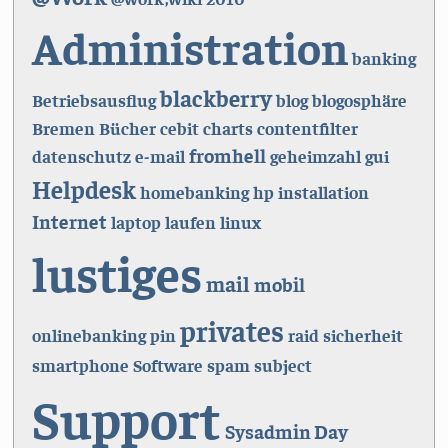
Administration
banking
blackberry
Betriebsausflug
blog
blogosphäre
Bremen
Bücher
cebit
charts
contentfilter
fromhell
datenschutz
e-mail
geheimzahl
gui
Helpdesk
homebanking
hp
installation
Internet
laptop
laufen
linux
lustiges
mail
mobil
privates
onlinebanking
pin
raid
sicherheit
smartphone
Software
spam
subject
Support
Sysadmin Day