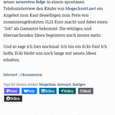
seiner
neuesten Folge
in einem spontanen
Telefoninterview den Käufer von
blogschrott.net
ein
Angebot zum Kauf desselbigen zum Preis von
zusammengekratzten 51,51 Euro macht und dabei einen
"Job" als Gastautor bekommt. Die witzigen und
überraschenden Ideen begeistern mich immer mehr.
Und so sage ich hier nochmal: Ich bin ein Ecki-Fan! Ich
hoffe, Ecki bleibt uns noch lange mit neuen Ideen
erhalten.
Kategorien:
Internet
1 Kommentar
Tags für diesen Artikel:
blogschau
,
internet
,
lustiges
Toot
Post
Teilen
Teilen
Mail
Teilen