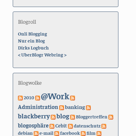
Blogroll
Onli Blogging
Nur ein Blog
Dirks Logbuch
<
UberBlogr Webring
>
Blogwolke
@Work
2010
Administration
banking
blackberry
blog
Bloggertreffen
blogosphäre
Cebit
datenschutz
debian
e-mail
facebook
film