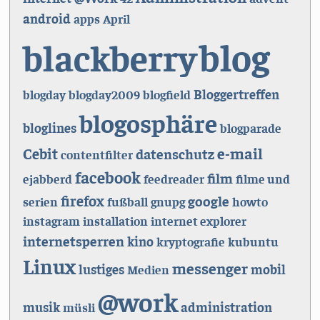
android
apps
April
blog
blackberry
Bloggertreffen
blogday
blogday2009
blogfield
blogosphäre
bloglines
blogparade
e-mail
Cebit
datenschutz
contentfilter
facebook
film
ejabberd
feedreader
filme und
firefox
google
serien
fußball
gnupg
howto
instagram
installation
internet explorer
internetsperren
kino
kryptografie
kubuntu
Linux
messenger
lustiges
mobil
Medien
@work
musik
administration
müsli