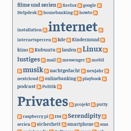
filme und serien
firefox
google
Helpdesk
homebanking
howto
internet
installation
kde
internetsperren
Kindermund
Linux
kino
Kubuntu
laufen
lustiges
mail
messenger
mobil
musik
nachtgedacht
neujahr
nextcloud
onlinebanking
playbook
podcast
Politik
Privates
projekt
putty
Serendipity
rss
raspberry pi
sicherheit
serien
smartphone
sms