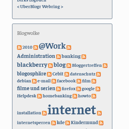
<
UberBlogr Webring
>
Blogwolke
@Work
2010
Administration
banking
blackberry
blog
Bloggertreffen
blogosphäre
Cebit
datenschutz
debian
e-mail
facebook
film
filme und serien
firefox
google
Helpdesk
homebanking
howto
internet
installation
kde
internetsperren
Kindermund