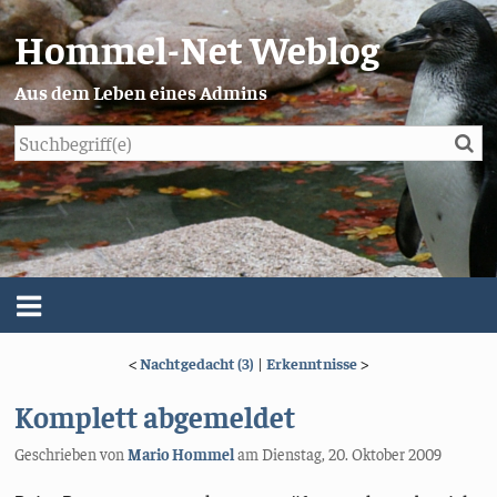
Hommel-Net Weblog
Aus dem Leben eines Admins
Su
Blog
Menü
<
Nachtgedacht (3)
|
Erkenntnisse
>
Über mich
Komplett abgemeldet
Impressum/Datenschutz
Geschrieben von
Mario Hommel
am
Dienstag, 20. Oktober 2009