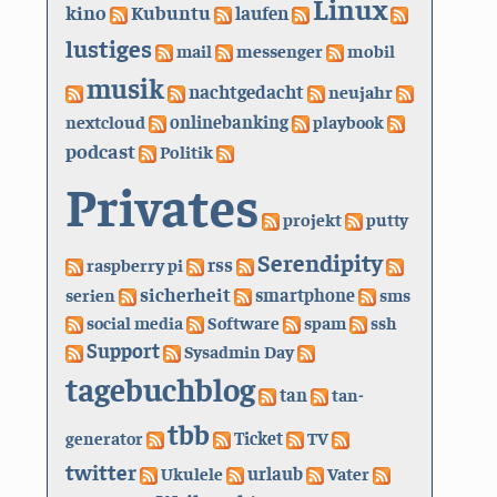
Linux
kino
Kubuntu
laufen
lustiges
mail
messenger
mobil
musik
nachtgedacht
neujahr
nextcloud
onlinebanking
playbook
podcast
Politik
Privates
projekt
putty
Serendipity
rss
raspberry pi
sicherheit
serien
smartphone
sms
social media
Software
spam
ssh
Support
Sysadmin Day
tagebuchblog
tan
tan-
tbb
generator
Ticket
TV
twitter
urlaub
Ukulele
Vater