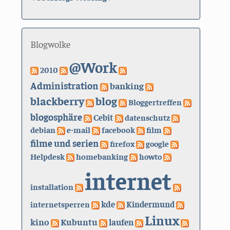
Blogwolke
@Work
2010
Administration
banking
blackberry
blog
Bloggertreffen
blogosphäre
Cebit
datenschutz
debian
e-mail
facebook
film
filme und serien
firefox
google
Helpdesk
homebanking
howto
internet
installation
kde
internetsperren
Kindermund
Linux
kino
Kubuntu
laufen