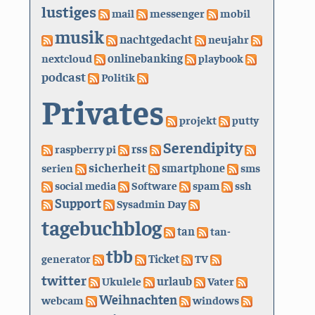
lustiges
mail
messenger
mobil
musik
nachtgedacht
neujahr
nextcloud
onlinebanking
playbook
podcast
Politik
Privates
projekt
putty
Serendipity
rss
raspberry pi
sicherheit
serien
smartphone
sms
social media
Software
spam
ssh
Support
Sysadmin Day
tagebuchblog
tan
tan-
tbb
generator
Ticket
TV
twitter
urlaub
Ukulele
Vater
Weihnachten
webcam
windows