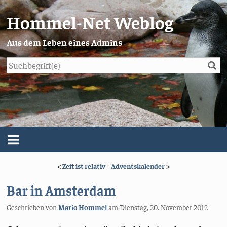
Hommel-Net Weblog
Aus dem Leben eines Admins
Su
Blog
Menü
<
Zeit ist relativ
|
Adventskalender
>
Über mich
Bar in Amsterdam
Impressum/Datenschutz
Geschrieben von
Mario Hommel
am
Dienstag, 20. November 2012