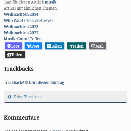
Tags für diesen Artikel:
musik
Artikel mit ähnlichen Themen:
Weihnachten 2024
Who Wants To Live Forever
Weihnachten 2023
Weihnachten 2022
Musik: Count To Ten
Toot
Post
Teilen
Teilen
Mail
Teilen
Trackbacks
Trackback-URL für diesen Eintrag
Keine Trackbacks
Kommentare
Ansicht der Kommentare:
Linear
| Verschachtelt