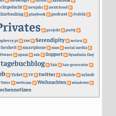
achtgedacht
neujahr
nextcloud
podcast
linebanking
playbook
Politik
Privates
projekt
putty
Serendipity
rss
spberry pi
serien
cherheit
smartphone
sms
social media
Support
ftware
spam
ssh
Sysadmin Day
tagebuchblog
tan
tan-generator
bb
twitter
urlaub
Ticket
TV
Ukulele
Weihnachten
Vater
webcam
windows
ochennotizen