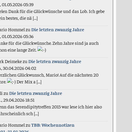
., 01.05.2026 05:39
elen Dank für die Glückwünsche und das Lob. Ich gebe
in bestes, die nä [...]
ario Hommel
zu
Die letzten zwanzig Jahre
., 01.05.2026 05:36
nke für die Glückwünsche. Zehn Jahre sind ja auch
hon eine lange Zeit.
rk Deimeke
zu
Die letzten zwanzig Jahre
., 30.04.2026 04:02
rzlichen Glückwunsch, Mario! Auf die nächsten 20
hre.
Der Mix a [...]
li
zu
Die letzten zwanzig Jahre
., 29.04.2026 18:51
nn das Serendipitytreffen 2015 war lese ich hier also
hrscheinlich sch [...]
ario Hommel
zu
TBB: Wochennotizen
.01.-31.01.2026