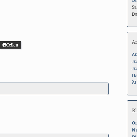
Sa
Da
A
Teilen
Au
Ju
Ju
Da
Äl
Bl
On
Nu
Di