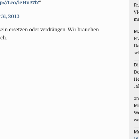
p://t.co/leHu37lZ
Fr
Vi
 31, 2013
me
ein ersetzen oder verdrängen. Wir brauchen
M
ch.
Fr
Da
sc
Di
Do
He
Ja
on
Mi
We
wa
M
18