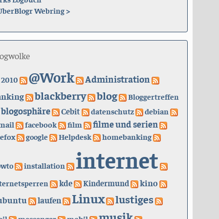
UberBlogr Webring
>
logwolke
@Work
Administration
2010
blackberry
blog
anking
Bloggertreffen
blogosphäre
Cebit
datenschutz
debian
filme und serien
mail
facebook
film
refox
google
Helpdesk
homebanking
internet
owto
installation
kino
kde
ternetsperren
Kindermund
Linux
lustiges
ubuntu
laufen
musik
il
messenger
mobil