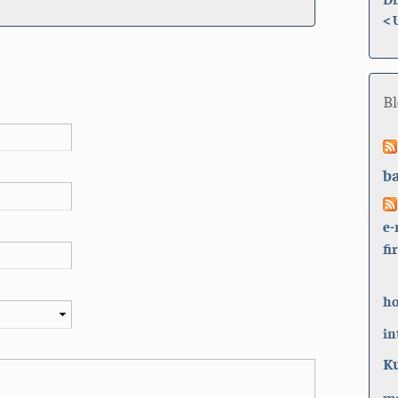
<
B
b
e-
fi
h
in
K
ma