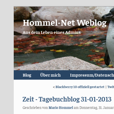
Hommel-Net Weblog
Aus dem Leben eines Admins
Blog
Über mich
Impressum/Datensch
<
Blackberry 10 offiziell gestartet
|
Twit
Zeit - Tagebuchblog 31-01-2013
Geschrieben von
Mario Hommel
am
Donnerstag, 31. Januar