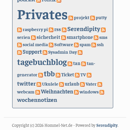
Privates
projekt
putty
Serendipity
rss
raspberry pi
sicherheit
serien
smartphone
sms
social media
Software
spam
ssh
Support
Sysadmin Day
tagebuchblog
tan
tan-
tbb
generator
Ticket
TV
twitter
urlaub
Ukulele
Vater
Weihnachten
webcam
windows
wochennotizen
Copyright (c) 2026 Hommel-Net.de - Powered by
Serendipity
.