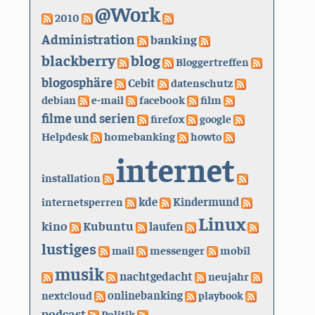
@Work
2010
Administration
banking
blackberry
blog
Bloggertreffen
blogosphäre
Cebit
datenschutz
debian
e-mail
facebook
film
filme und serien
firefox
google
Helpdesk
homebanking
howto
internet
installation
kde
internetsperren
Kindermund
Linux
kino
Kubuntu
laufen
lustiges
mail
messenger
mobil
musik
nachtgedacht
neujahr
nextcloud
onlinebanking
playbook
podcast
Politik