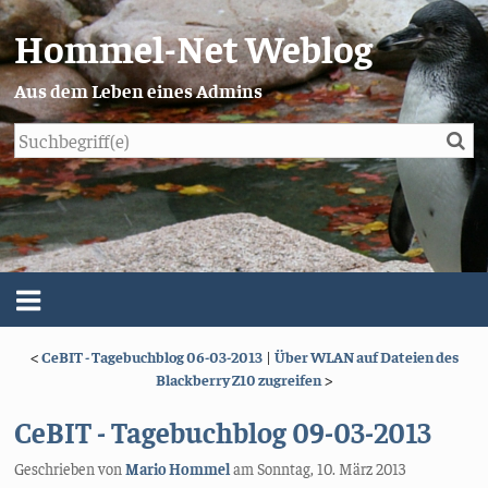
Hommel-Net Weblog
Aus dem Leben eines Admins
Su
Blog
Menü
<
CeBIT - Tagebuchblog 06-03-2013
|
Über WLAN auf Dateien des
Über mich
Blackberry Z10 zugreifen
>
Impressum/Datenschutz
CeBIT - Tagebuchblog 09-03-2013
Geschrieben von
Mario Hommel
am
Sonntag, 10. März 2013