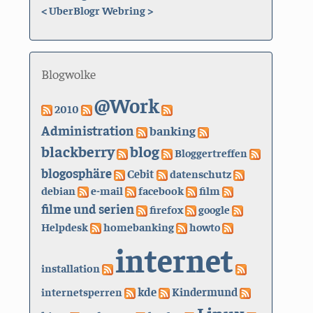
<
UberBlogr Webring
>
Blogwolke
@Work
2010
Administration
banking
blackberry
blog
Bloggertreffen
blogosphäre
Cebit
datenschutz
debian
e-mail
facebook
film
filme und serien
firefox
google
Helpdesk
homebanking
howto
internet
installation
kde
internetsperren
Kindermund