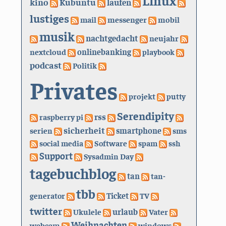
Linux
kino
Kubuntu
laufen
lustiges
mail
messenger
mobil
musik
nachtgedacht
neujahr
nextcloud
onlinebanking
playbook
podcast
Politik
Privates
projekt
putty
Serendipity
rss
raspberry pi
sicherheit
serien
smartphone
sms
social media
Software
spam
ssh
Support
Sysadmin Day
tagebuchblog
tan
tan-
tbb
generator
Ticket
TV
twitter
urlaub
Ukulele
Vater
Weihnachten
webcam
windows