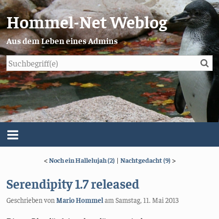
Hommel-Net Weblog
Aus dem Leben eines Admins
Su
Blog
Menü
<
Noch ein Hallelujah (2)
|
Nachtgedacht (9)
>
Über mich
Serendipity 1.7 released
Impressum/Datenschutz
Geschrieben von
Mario Hommel
am
Samstag, 11. Mai 2013