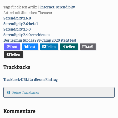
Tags für diesen Artikel:
internet
,
serendipity
Artikel mit ähnlichen Themen:
Serendipity 2.6.0
Serendipity 2.6-beta1
Serendipity 2.5.0
Serendipity 2.4.0 erschienen
Der Termin für das S9y-Camp 2020 steht fest
Toot
Post
Teilen
Teilen
Mail
Teilen
Trackbacks
Trackback-URL für diesen Eintrag
Keine Trackbacks
Kommentare