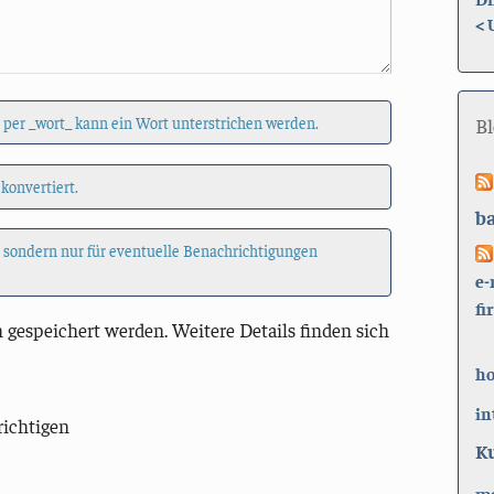
<
 per _wort_ kann ein Wort unterstrichen werden.
B
 konvertiert.
b
, sondern nur für eventuelle Benachrichtigungen
e-
fi
 gespeichert werden. Weitere Details finden sich
h
in
richtigen
K
ma