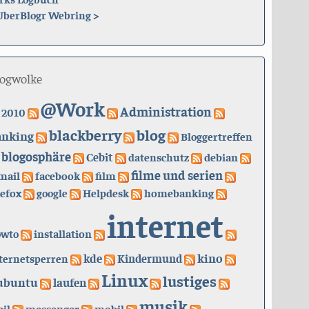
UberBlogr Webring
>
logwolke
@Work
Administration
2010
blackberry
blog
anking
Bloggertreffen
blogosphäre
Cebit
datenschutz
debian
filme und serien
mail
facebook
film
refox
google
Helpdesk
homebanking
internet
owto
installation
kino
kde
ternetsperren
Kindermund
Linux
lustiges
ubuntu
laufen
musik
il
messenger
mobil