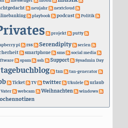
achtgedacht
neujahr
nextcloud
podcast
linebanking
playbook
Politik
Privates
projekt
putty
Serendipity
rss
spberry pi
serien
cherheit
smartphone
sms
social media
Support
ftware
spam
ssh
Sysadmin Day
tagebuchblog
tan
tan-generator
bb
twitter
urlaub
Ticket
TV
Ukulele
Weihnachten
Vater
webcam
windows
ochennotizen