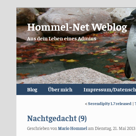
Hommel-Net Weblog
Aus dem Leben eines Admins
Blog
Über mich
Impressum/Datensch
<
Serendipity 1.7 released
|
Nachtgedacht (9)
Geschrieben von
Mario Hommel
am
Dienstag, 21. Mai 2013