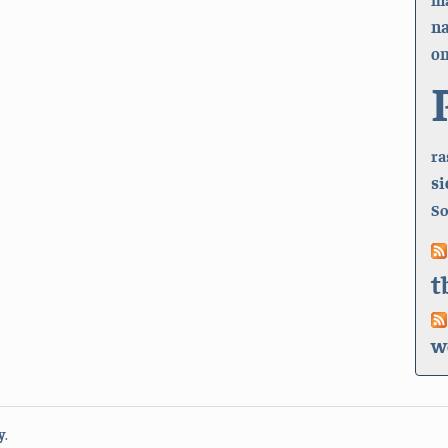
n
on
ra
si
So
t
w
y
.