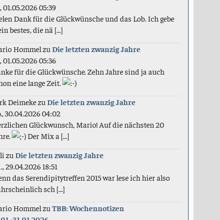
., 01.05.2026 05:39
elen Dank für die Glückwünsche und das Lob. Ich gebe
in bestes, die nä [...]
ario Hommel
zu
Die letzten zwanzig Jahre
., 01.05.2026 05:36
nke für die Glückwünsche. Zehn Jahre sind ja auch
hon eine lange Zeit.
rk Deimeke
zu
Die letzten zwanzig Jahre
., 30.04.2026 04:02
rzlichen Glückwunsch, Mario! Auf die nächsten 20
hre.
Der Mix a [...]
li
zu
Die letzten zwanzig Jahre
., 29.04.2026 18:51
nn das Serendipitytreffen 2015 war lese ich hier also
hrscheinlich sch [...]
ario Hommel
zu
TBB: Wochennotizen
.01.-31.01.2026