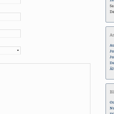
Sa
Da
A
Au
Ju
Ju
Da
Äl
Bl
On
Nu
Di