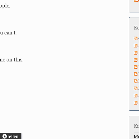
ople.
K
 can't.
me on this.
K
M
Teilen