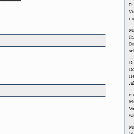
Fr
Vi
me
M
Fr
Da
sc
Di
Do
He
Ja
on
Mi
We
wa
M
18