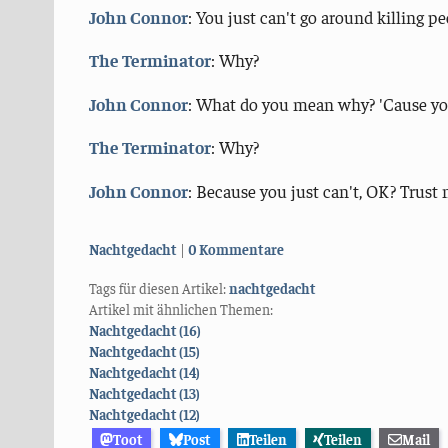
John Connor
: You just can't go around killing pe
The Terminator
: Why?
John Connor
: What do you mean why? 'Cause you
The Terminator
: Why?
John Connor
: Because you just can't, OK? Trust 
Kategorien:
Nachtgedacht
0 Kommentare
Tags für diesen Artikel:
nachtgedacht
Artikel mit ähnlichen Themen:
Nachtgedacht (16)
Nachtgedacht (15)
Nachtgedacht (14)
Nachtgedacht (13)
Nachtgedacht (12)
Toot
Post
Teilen
Teilen
Mail