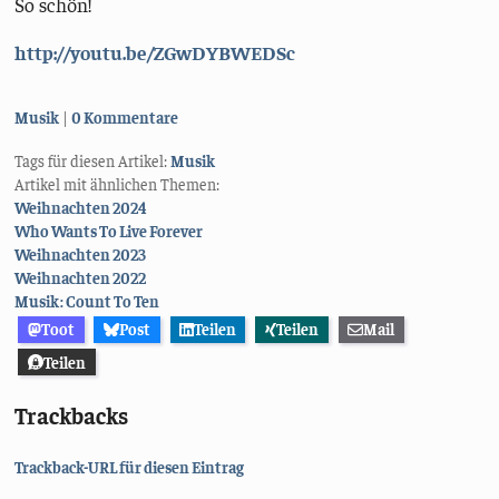
So schön!
http://youtu.be/ZGwDYBWEDSc
Kategorien:
Musik
0 Kommentare
Tags für diesen Artikel:
Musik
Artikel mit ähnlichen Themen:
Weihnachten 2024
Who Wants To Live Forever
Weihnachten 2023
Weihnachten 2022
Musik: Count To Ten
Toot
Post
Teilen
Teilen
Mail
Teilen
Trackbacks
Trackback-URL für diesen Eintrag