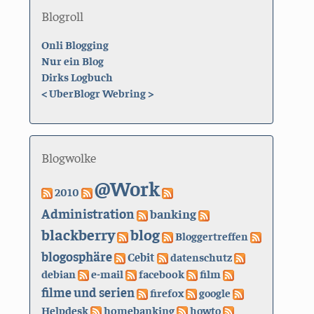
Blogroll
Onli Blogging
Nur ein Blog
Dirks Logbuch
<
UberBlogr Webring
>
Blogwolke
@Work
2010
Administration
banking
blackberry
blog
Bloggertreffen
blogosphäre
Cebit
datenschutz
debian
e-mail
facebook
film
filme und serien
firefox
google
Helpdesk
homebanking
howto