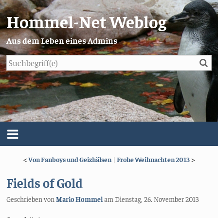
Hommel-Net Weblog
Aus dem Leben eines Admins
Su
Blog
Menü
<
Von Fanboys und Geizhälsen
|
Frohe Weihnachten 2013
>
Über mich
Fields of Gold
Impressum/Datenschutz
Geschrieben von
Mario Hommel
am
Dienstag, 26. November 2013