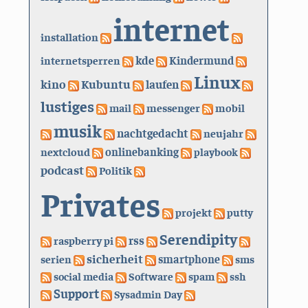
internet
installation
kde
internetsperren
Kindermund
Linux
kino
Kubuntu
laufen
lustiges
mail
messenger
mobil
musik
nachtgedacht
neujahr
nextcloud
onlinebanking
playbook
podcast
Politik
Privates
projekt
putty
Serendipity
rss
raspberry pi
sicherheit
serien
smartphone
sms
social media
Software
spam
ssh
Support
Sysadmin Day