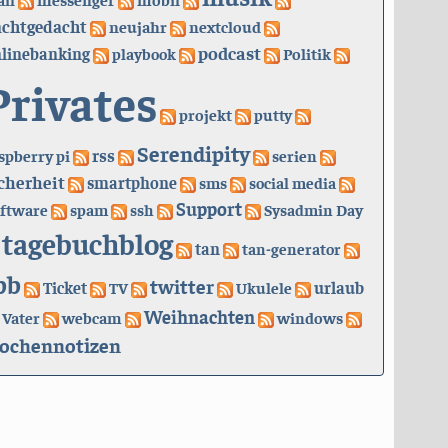
achtgedacht
neujahr
nextcloud
podcast
linebanking
playbook
Politik
Privates
projekt
putty
Serendipity
rss
spberry pi
serien
cherheit
smartphone
sms
social media
Support
ftware
spam
ssh
Sysadmin Day
tagebuchblog
tan
tan-generator
bb
twitter
urlaub
Ticket
TV
Ukulele
Weihnachten
Vater
webcam
windows
ochennotizen