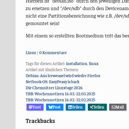
Hierbeis ist "debian.iso" durch den jeweiligen 
zu ersetzen und "/dev/sdb" durch den Devicename
nicht eine Partitionsbezeichnung wie z.B. /dev/s
gemountet sein!
Mit einem so erstellten Bootmedium tritt das be
Kategorien:
Linux
0 Kommentare
Tags für diesen Artikel:
installation
,
linux
Artikel mit ähnlichen Themen:
Debian: Aus Iceweasel wird wieder Firefox
Netbook-OS: EasyPeasy is back
Die Chemnitzer Linuxtage 2026
TBB: Wochennotizen 16.03.-22.03.2025
TBB: Wochennotizen 16.02.-22.02.2025
Toot
Post
Teilen
Teilen
Mail
Trackbacks