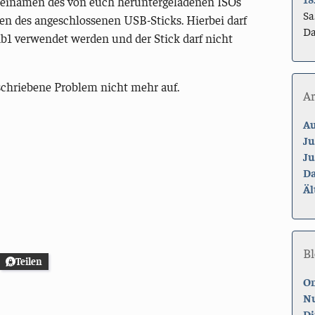
Dateinamen des von euch heruntergeladenen ISOs
Sa
n des angeschlossenen USB-Sticks. Hierbei darf
Da
db1 verwendet werden und der Stick darf nicht
schriebene Problem nicht mehr auf.
A
Au
Ju
Ju
Da
Äl
Bl
Teilen
On
Nu
Di