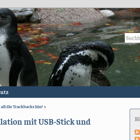
utz
 all die Trackbacks hin?
>
B
llation mit USB-Stick und