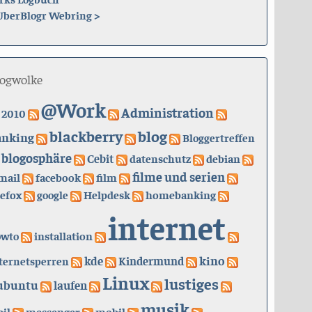
UberBlogr Webring
>
logwolke
@Work
Administration
2010
blackberry
blog
anking
Bloggertreffen
blogosphäre
Cebit
datenschutz
debian
filme und serien
mail
facebook
film
refox
google
Helpdesk
homebanking
internet
owto
installation
kino
kde
ternetsperren
Kindermund
Linux
lustiges
ubuntu
laufen
musik
il
messenger
mobil