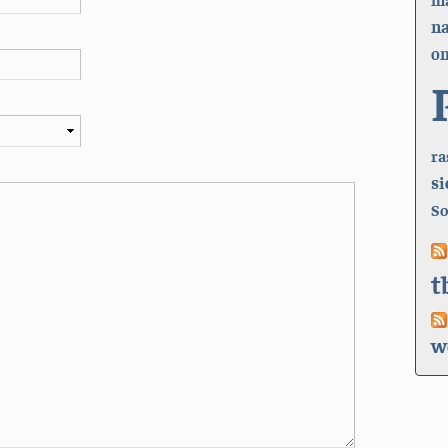
n
on
ra
si
So
t
w