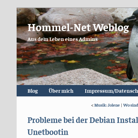
Hommel-Net Weblog
Aus dem Leben eines Admins
Blog
Über mich
Impressum/Datensch
<
Musik: Jolene
|
Wo sind
Probleme bei der Debian Insta
Unetbootin