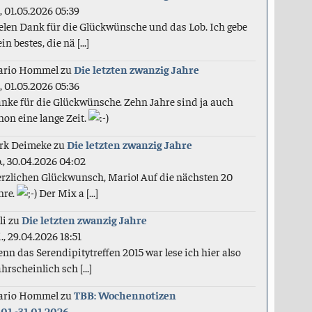
., 01.05.2026 05:39
elen Dank für die Glückwünsche und das Lob. Ich gebe
in bestes, die nä [...]
ario Hommel
zu
Die letzten zwanzig Jahre
., 01.05.2026 05:36
nke für die Glückwünsche. Zehn Jahre sind ja auch
hon eine lange Zeit.
rk Deimeke
zu
Die letzten zwanzig Jahre
., 30.04.2026 04:02
rzlichen Glückwunsch, Mario! Auf die nächsten 20
hre.
Der Mix a [...]
li
zu
Die letzten zwanzig Jahre
., 29.04.2026 18:51
nn das Serendipitytreffen 2015 war lese ich hier also
hrscheinlich sch [...]
ario Hommel
zu
TBB: Wochennotizen
.01.-31.01.2026