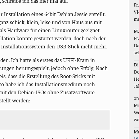
schreibe ich das hier mal auf.
Fr
Vi
Installation eines 64bit Debian Jessie erstellt.
me
anz schick, klein, leise und von Haus aus mit
 als Hardware für einen Linuxrouter geeignet.
M
Fr
allation konnte gestartet werden, doch nach der
Da
s Installationssystem den USB-Stick nicht mehr.
sc
en. Ich hatte als erstes das UEFI-Kram in
Di
lungen herumgespielt, jedoch ohne Erfolg. Nach
Do
s, dass die Erstellung des Boot-Sticks mit
He
so habe ich das Installationsmedium noch
Ja
mit den Debian-ISOs ohne Zusatzsoftware
on
tellt werden:
Mi
We
wa
M
18