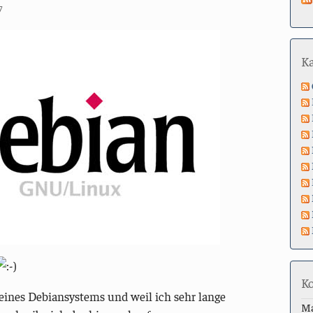
7
K
K
 eines Debiansystems und weil ich sehr lange
M