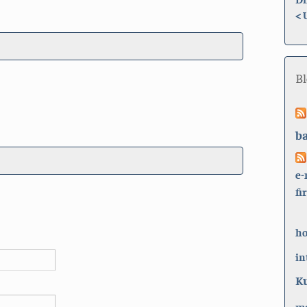
<
B
b
e-
fi
h
in
K
ma