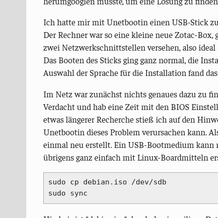
herumgooglen musste, um eine Lösung zu finden, 
Ich hatte mir mit Unetbootin einen USB-Stick zur 
Der Rechner war so eine kleine neue Zotac-Box, g
zwei Netzwerkschnittstellen versehen, also ideal
Das Booten des Sticks ging ganz normal, die Inst
Auswahl der Sprache für die Installation fand da
Im Netz war zunächst nichts genaues dazu zu find
Verdacht und hab eine Zeit mit den BIOS Einstel
etwas längerer Recherche stieß ich auf den Hinwei
Unetbootin dieses Problem verursachen kann. Al
einmal neu erstellt. Ein USB-Bootmedium kann 
übrigens ganz einfach mit Linux-Boardmitteln ers
sudo cp debian.iso /dev/sdb

sudo sync