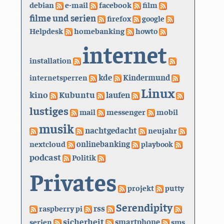
debian
e-mail
facebook
film
filme und serien
firefox
google
Helpdesk
homebanking
howto
internet
installation
kde
internetsperren
Kindermund
Linux
kino
Kubuntu
laufen
lustiges
mail
messenger
mobil
musik
nachtgedacht
neujahr
nextcloud
onlinebanking
playbook
podcast
Politik
Privates
projekt
putty
Serendipity
rss
raspberry pi
sicherheit
serien
smartphone
sms