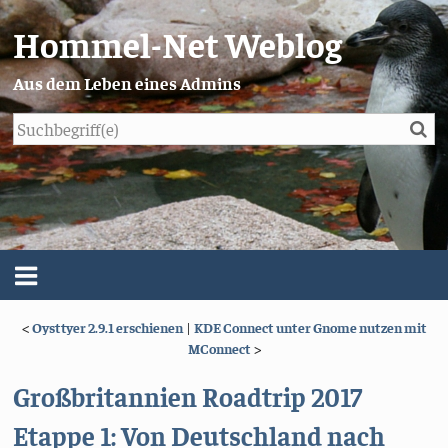
Hommel-Net Weblog
Aus dem Leben eines Admins
Su
Blog
Menü
<
Oysttyer 2.9.1 erschienen
|
KDE Connect unter Gnome nutzen mit
Über mich
MConnect
>
Impressum/Datenschutz
Großbritannien Roadtrip 2017
Etappe 1: Von Deutschland nach