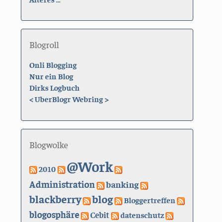
Blogroll
Onli Blogging
Nur ein Blog
Dirks Logbuch
<
UberBlogr Webring
>
Blogwolke
@Work
2010
Administration
banking
blackberry
blog
Bloggertreffen
blogosphäre
Cebit
datenschutz