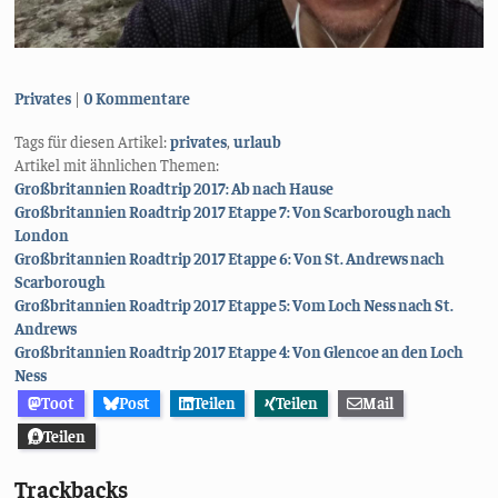
Kategorien:
Privates
0 Kommentare
Tags für diesen Artikel:
privates
,
urlaub
Artikel mit ähnlichen Themen:
Großbritannien Roadtrip 2017: Ab nach Hause
Großbritannien Roadtrip 2017 Etappe 7: Von Scarborough nach
London
Großbritannien Roadtrip 2017 Etappe 6: Von St. Andrews nach
Scarborough
Großbritannien Roadtrip 2017 Etappe 5: Vom Loch Ness nach St.
Andrews
Großbritannien Roadtrip 2017 Etappe 4: Von Glencoe an den Loch
Ness
Toot
Post
Teilen
Teilen
Mail
Teilen
Trackbacks