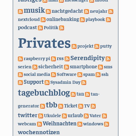
musik
nachtgedacht
neujahr
nextcloud
onlinebanking
playbook
podcast
Politik
Privates
projekt
putty
Serendipity
rss
raspberry pi
sicherheit
serien
smartphone
sms
social media
Software
spam
ssh
Support
Sysadmin Day
tagebuchblog
tan
tan-
tbb
generator
Ticket
TV
twitter
urlaub
Ukulele
Vater
Weihnachten
webcam
windows
wochennotizen