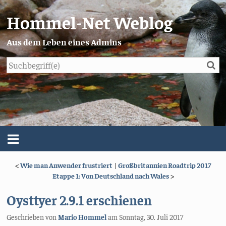
Hommel-Net Weblog
Aus dem Leben eines Admins
Su
Blog
Menü
<
Wie man Anwender frustriert
|
Großbritannien Roadtrip 2017
Über mich
Etappe 1: Von Deutschland nach Wales
>
Impressum/Datenschutz
Oysttyer 2.9.1 erschienen
Geschrieben von
Mario Hommel
am
Sonntag, 30. Juli 2017