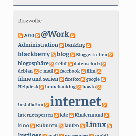
Blogwolke
@Work
2010
Administration
banking
blackberry
blog
Bloggertreffen
blogosphäre
Cebit
datenschutz
debian
e-mail
facebook
film
filme und serien
firefox
google
Helpdesk
homebanking
howto
internet
installation
kde
internetsperren
Kindermund
Linux
kino
Kubuntu
laufen
lustiges
mail
messenger
mobil