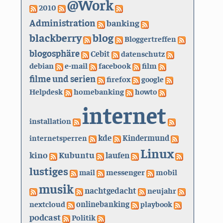
@Work
2010
Administration
banking
blackberry
blog
Bloggertreffen
blogosphäre
Cebit
datenschutz
debian
e-mail
facebook
film
filme und serien
firefox
google
Helpdesk
homebanking
howto
internet
installation
kde
internetsperren
Kindermund
Linux
kino
Kubuntu
laufen
lustiges
mail
messenger
mobil
musik
nachtgedacht
neujahr
nextcloud
onlinebanking
playbook
podcast
Politik