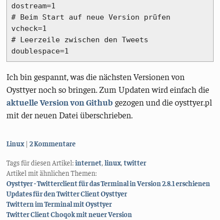
dostream=1

# Beim Start auf neue Version prüfen

vcheck=1

# Leerzeile zwischen den Tweets

Ich bin gespannt, was die nächsten Versionen von
Oysttyer noch so bringen. Zum Updaten wird einfach die
aktuelle Version von Github
gezogen und die oysttyer.pl
mit der neuen Datei überschrieben.
Kategorien:
Linux
2 Kommentare
Tags für diesen Artikel:
internet
,
linux
,
twitter
Artikel mit ähnlichen Themen:
Oysttyer - Twitterclient für das Terminal in Version 2.8.1 erschienen
Updates für den Twitter Client Oysttyer
Twittern im Terminal mit Oysttyer
Twitter Client Choqok mit neuer Version