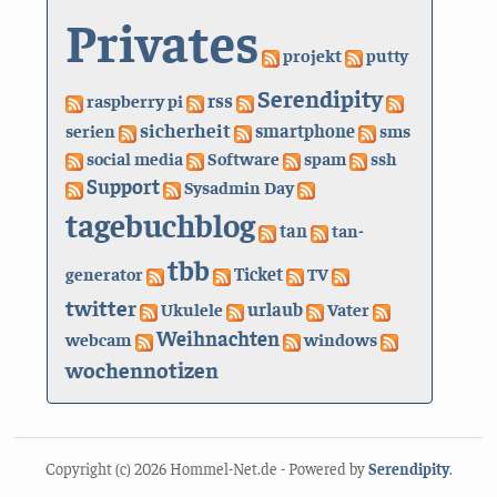
Privates
projekt
putty
Serendipity
rss
raspberry pi
sicherheit
serien
smartphone
sms
social media
Software
spam
ssh
Support
Sysadmin Day
tagebuchblog
tan
tan-
tbb
generator
Ticket
TV
twitter
urlaub
Ukulele
Vater
Weihnachten
webcam
windows
wochennotizen
Copyright (c) 2026 Hommel-Net.de - Powered by
Serendipity
.