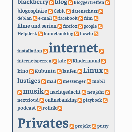
blackberry
blog
Bloggertreffen
blogosphäre
Cebit
datenschutz
debian
e-mail
facebook
film
filme und serien
firefox
google
Helpdesk
homebanking
howto
internet
installation
kde
internetsperren
Kindermund
Linux
kino
Kubuntu
laufen
lustiges
mail
messenger
mobil
musik
nachtgedacht
neujahr
nextcloud
onlinebanking
playbook
podcast
Politik
Privates
projekt
putty