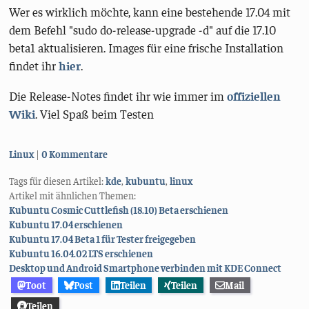
Wer es wirklich möchte, kann eine bestehende 17.04 mit
dem Befehl "sudo do-release-upgrade -d" auf die 17.10
beta1 aktualisieren. Images für eine frische Installation
findet ihr
hier
.
Die Release-Notes findet ihr wie immer im
offiziellen
Wiki
. Viel Spaß beim Testen
Kategorien:
Linux
0 Kommentare
Tags für diesen Artikel:
kde
,
kubuntu
,
linux
Artikel mit ähnlichen Themen:
Kubuntu Cosmic Cuttlefish (18.10) Beta erschienen
Kubuntu 17.04 erschienen
Kubuntu 17.04 Beta 1 für Tester freigegeben
Kubuntu 16.04.02 LTS erschienen
Desktop und Android Smartphone verbinden mit KDE Connect
Toot
Post
Teilen
Teilen
Mail
Teilen