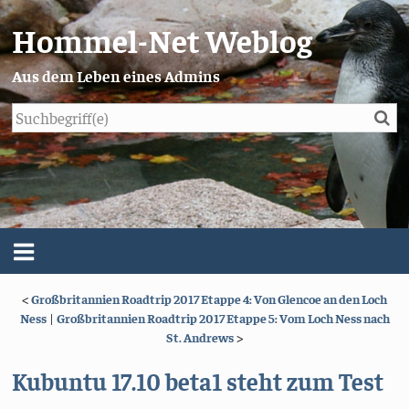
Hommel-Net Weblog
Aus dem Leben eines Admins
Su
Blog
Menü
<
Großbritannien Roadtrip 2017 Etappe 4: Von Glencoe an den Loch
Über mich
Ness
|
Großbritannien Roadtrip 2017 Etappe 5: Vom Loch Ness nach
St. Andrews
>
Impressum/Datenschutz
Kubuntu 17.10 beta1 steht zum Test