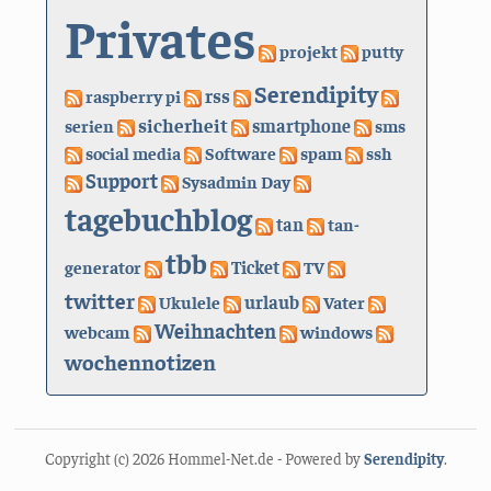
Privates
projekt
putty
Serendipity
rss
raspberry pi
sicherheit
serien
smartphone
sms
social media
Software
spam
ssh
Support
Sysadmin Day
tagebuchblog
tan
tan-
tbb
generator
Ticket
TV
twitter
urlaub
Ukulele
Vater
Weihnachten
webcam
windows
wochennotizen
Copyright (c) 2026 Hommel-Net.de - Powered by
Serendipity
.