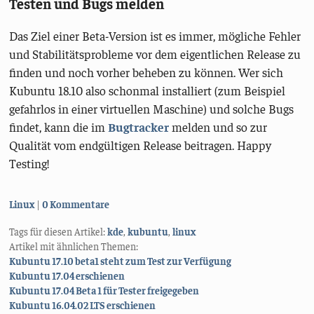
Testen und Bugs melden
Das Ziel einer Beta-Version ist es immer, mögliche Fehler
und Stabilitätsprobleme vor dem eigentlichen Release zu
finden und noch vorher beheben zu können. Wer sich
Kubuntu 18.10 also schonmal installiert (zum Beispiel
gefahrlos in einer virtuellen Maschine) und solche Bugs
findet, kann die im
Bugtracker
melden und so zur
Qualität vom endgültigen Release beitragen. Happy
Testing!
Kategorien:
Linux
0 Kommentare
Tags für diesen Artikel:
kde
,
kubuntu
,
linux
Artikel mit ähnlichen Themen:
Kubuntu 17.10 beta1 steht zum Test zur Verfügung
Kubuntu 17.04 erschienen
Kubuntu 17.04 Beta 1 für Tester freigegeben
Kubuntu 16.04.02 LTS erschienen