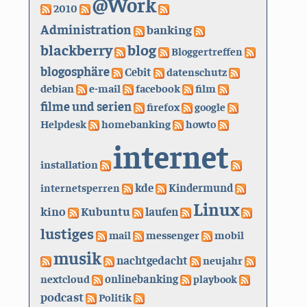
@Work
2010
Administration
banking
blackberry
blog
Bloggertreffen
blogosphäre
Cebit
datenschutz
debian
e-mail
facebook
film
filme und serien
firefox
google
Helpdesk
homebanking
howto
internet
installation
kde
internetsperren
Kindermund
Linux
kino
Kubuntu
laufen
lustiges
mail
messenger
mobil
musik
nachtgedacht
neujahr
nextcloud
onlinebanking
playbook
podcast
Politik