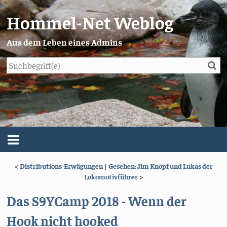
Hommel-Net Weblog
Aus dem Leben eines Admins
Su
Blog
Menü
<
Distributions-Erwägungen
|
Gesehen: Jim Knopf und Lukas der
Über mich
Lokomotivführer
>
Impressum/Datenschutz
Das S9YCamp 2018 - Wenn der
Hook nicht hooked