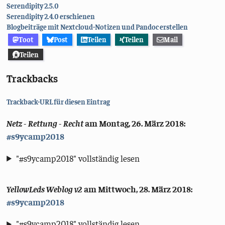
Serendipity 2.5.0
Serendipity 2.4.0 erschienen
Blogbeiträge mit Nextcloud-Notizen und Pandoc erstellen
Toot
Post
Teilen
Teilen
Mail
Teilen
Trackbacks
Trackback-URL für diesen Eintrag
Netz - Rettung - Recht
am
Montag, 26. März 2018
:
#s9ycamp2018
"#s9ycamp2018" vollständig lesen
YellowLeds Weblog v2
am
Mittwoch, 28. März 2018
:
#s9ycamp2018
"#s9ycamp2018" vollständig lesen