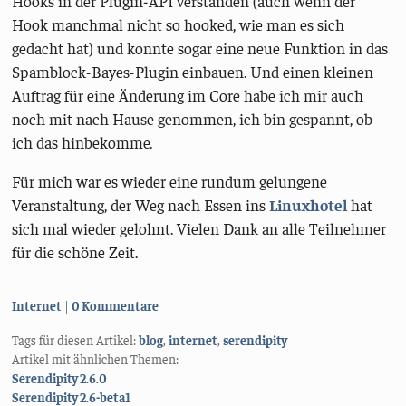
Hooks in der Plugin-API verstanden (auch wenn der
Hook manchmal nicht so hooked, wie man es sich
gedacht hat) und konnte sogar eine neue Funktion in das
Spamblock-Bayes-Plugin einbauen. Und einen kleinen
Auftrag für eine Änderung im Core habe ich mir auch
noch mit nach Hause genommen, ich bin gespannt, ob
ich das hinbekomme.
Für mich war es wieder eine rundum gelungene
Veranstaltung, der Weg nach Essen ins
Linuxhotel
hat
sich mal wieder gelohnt. Vielen Dank an alle Teilnehmer
für die schöne Zeit.
Kategorien:
Internet
0 Kommentare
Tags für diesen Artikel:
blog
,
internet
,
serendipity
Artikel mit ähnlichen Themen:
Serendipity 2.6.0
Serendipity 2.6-beta1