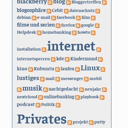
blackberry
blog
Bloggertreffen
blogosphäre
Cebit
datenschutz
debian
e-mail
facebook
film
filme und serien
firefox
google
Helpdesk
homebanking
howto
internet
installation
kde
internetsperren
Kindermund
Linux
kino
Kubuntu
laufen
lustiges
mail
messenger
mobil
musik
nachtgedacht
neujahr
nextcloud
onlinebanking
playbook
podcast
Politik
Privates
projekt
putty