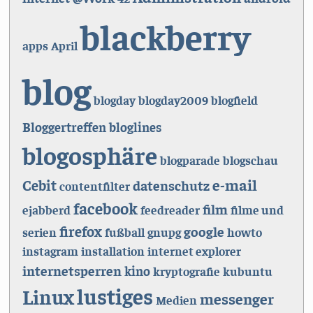
blackberry
apps
April
blog
blogday
blogday2009
blogfield
Bloggertreffen
bloglines
blogosphäre
blogparade
blogschau
e-mail
Cebit
datenschutz
contentfilter
facebook
film
ejabberd
feedreader
filme und
firefox
google
serien
fußball
gnupg
howto
instagram
installation
internet explorer
internetsperren
kino
kryptografie
kubuntu
lustiges
Linux
messenger
Medien