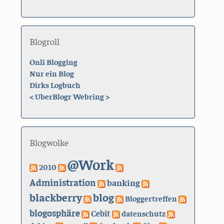
Blogroll
Onli Blogging
Nur ein Blog
Dirks Logbuch
<
UberBlogr Webring
>
Blogwolke
@Work
2010
Administration
banking
blackberry
blog
Bloggertreffen
blogosphäre
Cebit
datenschutz