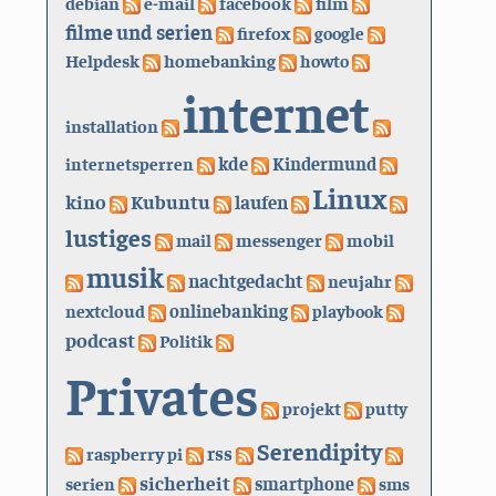
debian
e-mail
facebook
film
filme und serien
firefox
google
Helpdesk
homebanking
howto
internet
installation
kde
internetsperren
Kindermund
Linux
kino
Kubuntu
laufen
lustiges
mail
messenger
mobil
musik
nachtgedacht
neujahr
nextcloud
onlinebanking
playbook
podcast
Politik
Privates
projekt
putty
Serendipity
rss
raspberry pi
sicherheit
serien
smartphone
sms