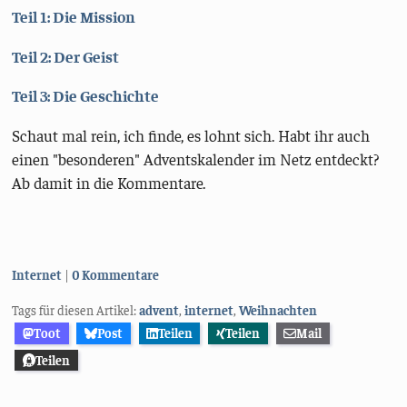
Teil 1: Die Mission
Teil 2: Der Geist
Teil 3: Die Geschichte
Schaut mal rein, ich finde, es lohnt sich. Habt ihr auch
einen "besonderen" Adventskalender im Netz entdeckt?
Ab damit in die Kommentare.
Kategorien:
Internet
0 Kommentare
Tags für diesen Artikel:
advent
,
internet
,
Weihnachten
Toot
Post
Teilen
Teilen
Mail
Teilen