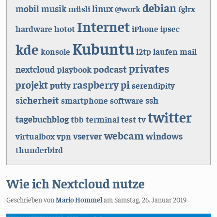
debian
mobil
musik
linux
müsli
@work
fglrx
Internet
hardware
hotot
iPhone
ipsec
Kubuntu
kde
konsole
l2tp
laufen
mail
privates
podcast
nextcloud
playbook
raspberry pi
projekt
putty
serendipity
sicherheit
ssh
smartphone
software
twitter
tagebuchblog
tbb
terminal
test
tv
webcam
vserver
windows
virtualbox
vpn
thunderbird
Wie ich Nextcloud nutze
Geschrieben von
Mario Hommel
am
Samstag, 26. Januar 2019