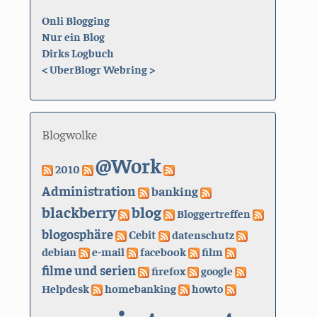
Onli Blogging
Nur ein Blog
Dirks Logbuch
<
UberBlogr Webring
>
Blogwolke
@Work
2010
Administration
banking
blackberry
blog
Bloggertreffen
blogosphäre
Cebit
datenschutz
debian
e-mail
facebook
film
filme und serien
firefox
google
Helpdesk
homebanking
howto