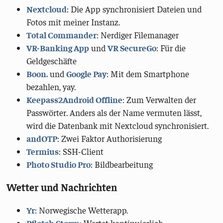
Nextcloud
: Die App synchronisiert Dateien und
Fotos mit meiner Instanz.
Total Commander
: Nerdiger Filemanager
VR-Banking App
und
VR SecureGo
: Für die
Geldgeschäfte
Boon.
und
Google Pay
: Mit dem Smartphone
bezahlen, yay.
Keepass2Android Offline
: Zum Verwalten der
Passwörter. Anders als der Name vermuten lässt,
wird die Datenbank mit Nextcloud synchronisiert.
andOTP
: Zwei Faktor Authorisierung
Termius
: SSH-Client
Photo Studio Pro
: Bildbearbeitung
Wetter und Nachrichten
Yr
: Norwegische Wetterapp.
Pflotsh Storm
: Wertet kontinuierlich