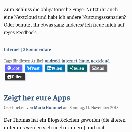
Zum Schluss die obligatorische Frage: Nutzt ihr auch
eine Nextcloud und habt ich andere Nutzungsszenarien?
Oder benutzt ihr etwas ganz anderes? Ich freue mich auf
reges Feedback.
Kategorien:
Internet
3 Kommentare
Tags für diesen Artikel:
android
,
internet
,
linux
,
nextcloud
Toot
Post
Teilen
Teilen
Mail
Teilen
Zeigt her eure Apps
Geschrieben von
Mario Hommel
am
Sonntag, 11. November 2018
Der Thomas hat ein Blogstöckchen geworfen (die älteren
unter uns werden sich noch erinnern) und mal