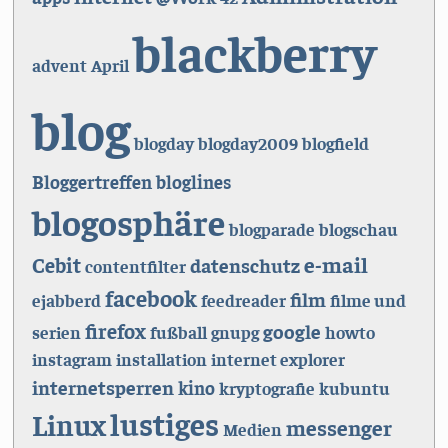
blackberry
advent
April
blog
blogday
blogday2009
blogfield
Bloggertreffen
bloglines
blogosphäre
blogparade
blogschau
e-mail
Cebit
datenschutz
contentfilter
facebook
film
ejabberd
feedreader
filme und
firefox
google
serien
fußball
gnupg
howto
instagram
installation
internet explorer
internetsperren
kino
kryptografie
kubuntu
lustiges
Linux
messenger
Medien