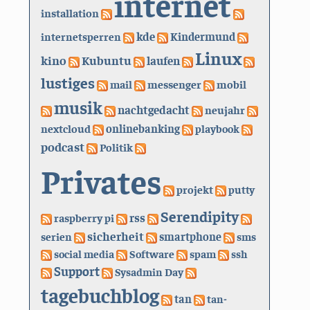
internet
installation
kde
internetsperren
Kindermund
Linux
kino
Kubuntu
laufen
lustiges
mail
messenger
mobil
musik
nachtgedacht
neujahr
nextcloud
onlinebanking
playbook
podcast
Politik
Privates
projekt
putty
Serendipity
rss
raspberry pi
sicherheit
serien
smartphone
sms
social media
Software
spam
ssh
Support
Sysadmin Day
tagebuchblog
tan
tan-