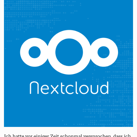
Ich hatte vor einiger Zeit schonmal versprochen, dass ich