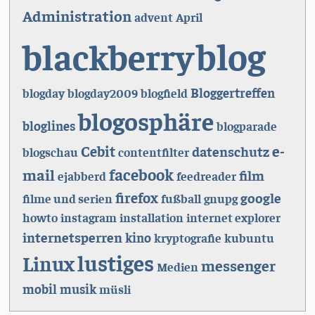
Administration
advent
April
blog
blackberry
Bloggertreffen
blogday
blogday2009
blogfield
blogosphäre
bloglines
blogparade
e-
Cebit
datenschutz
blogschau
contentfilter
facebook
mail
film
ejabberd
feedreader
firefox
google
filme und serien
fußball
gnupg
howto
instagram
installation
internet explorer
internetsperren
kino
kryptografie
kubuntu
lustiges
Linux
messenger
Medien
mobil
musik
müsli