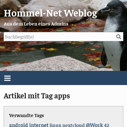
Hommel-Net Weblog
Aus dem Leben eines Admins
Su
Blog
Menü
Artikel mit Tag apps
Über mich
Impressum/Datenschutz
Verwandte Tags
android
internet
@Work
linux
nextcloud
42