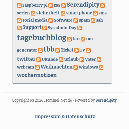
Serendipity
rss
raspberry pi
sicherheit
serien
smartphone
sms
social media
Software
spam
ssh
Support
Sysadmin Day
tagebuchblog
tan
tan-
tbb
generator
Ticket
TV
twitter
urlaub
Ukulele
Vater
Weihnachten
webcam
windows
wochennotizen
Copyright (c) 2026 Hommel-Net.de - Powered by
Serendipity
.
Impressum & Datenschutz