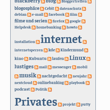
blackberry
blog
Bloggertreffen
blogosphäre
Cebit
datenschutz
debian
e-mail
facebook
film
filme und serien
firefox
google
Helpdesk
homebanking
howto
internet
installation
kde
internetsperren
Kindermund
Linux
kino
Kubuntu
laufen
lustiges
mail
messenger
mobil
musik
nachtgedacht
neujahr
nextcloud
onlinebanking
playbook
podcast
Politik
Privates
projekt
putty