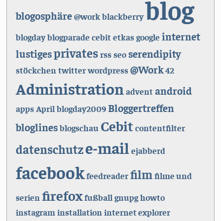
blog
blogosphäre
@work
blackberry
internet
blogday
blogparade
cebit
etkas
google
privates
lustiges
serendipity
rss
seo
@Work
stöckchen
twitter
wordpress
42
Administration
android
advent
Bloggertreffen
apps
April
blogday2009
Cebit
bloglines
blogschau
contentfilter
e-mail
datenschutz
ejabberd
facebook
film
feedreader
filme und
firefox
serien
fußball
gnupg
howto
instagram
installation
internet explorer