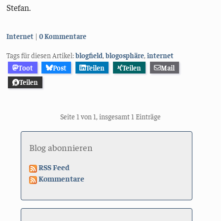
Stefan.
Kategorien:
Internet
0 Kommentare
Tags für diesen Artikel:
blogfield
,
blogosphäre
,
internet
Toot
Post
Teilen
Teilen
Mail
Teilen
Seite 1 von 1, insgesamt 1 Einträge
Blog abonnieren
RSS Feed
Kommentare