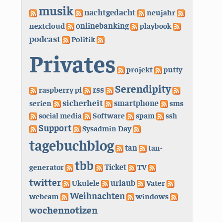
musik
nachtgedacht
neujahr
nextcloud
onlinebanking
playbook
podcast
Politik
Privates
projekt
putty
Serendipity
rss
raspberry pi
sicherheit
serien
smartphone
sms
social media
Software
spam
ssh
Support
Sysadmin Day
tagebuchblog
tan
tan-
tbb
generator
Ticket
TV
twitter
urlaub
Ukulele
Vater
Weihnachten
webcam
windows
wochennotizen