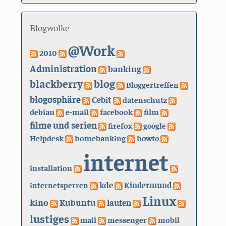
Blogwolke
@Work
2010
Administration
banking
blackberry
blog
Bloggertreffen
blogosphäre
Cebit
datenschutz
debian
e-mail
facebook
film
filme und serien
firefox
google
Helpdesk
homebanking
howto
internet
installation
kde
internetsperren
Kindermund
Linux
kino
Kubuntu
laufen
lustiges
mail
messenger
mobil