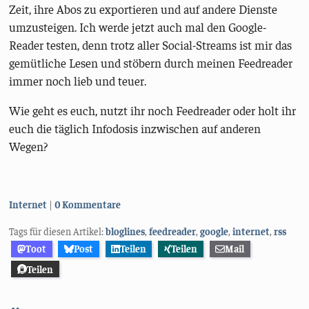
Zeit, ihre Abos zu exportieren und auf andere Dienste
umzusteigen. Ich werde jetzt auch mal den Google-
Reader testen, denn trotz aller Social-Streams ist mir das
gemütliche Lesen und stöbern durch meinen Feedreader
immer noch lieb und teuer.
Wie geht es euch, nutzt ihr noch Feedreader oder holt ihr
euch die täglich Infodosis inzwischen auf anderen
Wegen?
Kategorien:
Internet
0 Kommentare
Tags für diesen Artikel:
bloglines
,
feedreader
,
google
,
internet
,
rss
Toot
Post
Teilen
Teilen
Mail
Teilen