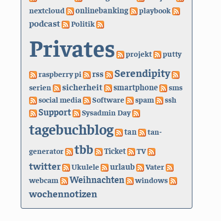
nextcloud
onlinebanking
playbook
podcast
Politik
Privates
projekt
putty
Serendipity
rss
raspberry pi
sicherheit
serien
smartphone
sms
social media
Software
spam
ssh
Support
Sysadmin Day
tagebuchblog
tan
tan-
tbb
generator
Ticket
TV
twitter
urlaub
Ukulele
Vater
Weihnachten
webcam
windows
wochennotizen