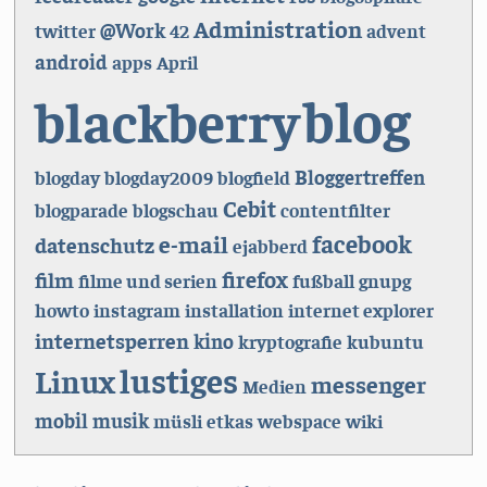
Administration
@Work
twitter
42
advent
android
apps
April
blog
blackberry
Bloggertreffen
blogday
blogday2009
blogfield
Cebit
blogparade
blogschau
contentfilter
facebook
e-mail
datenschutz
ejabberd
firefox
film
filme und serien
fußball
gnupg
howto
instagram
installation
internet explorer
internetsperren
kino
kryptografie
kubuntu
lustiges
Linux
messenger
Medien
mobil
musik
müsli
etkas
webspace
wiki