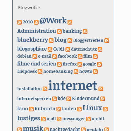
Blogwolke
@Work
2010
Administration
banking
blackberry
blog
Bloggertreffen
blogosphäre
Cebit
datenschutz
debian
e-mail
facebook
film
filme und serien
firefox
google
Helpdesk
homebanking
howto
internet
installation
kde
internetsperren
Kindermund
Linux
kino
Kubuntu
laufen
lustiges
mail
messenger
mobil
musik
nachtgedacht
neujahr