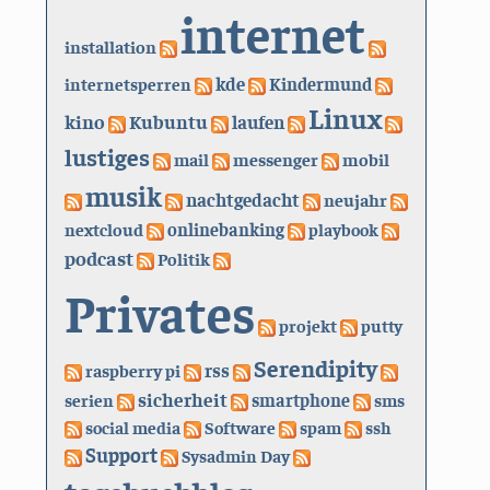
internet
installation
kde
internetsperren
Kindermund
Linux
kino
Kubuntu
laufen
lustiges
mail
messenger
mobil
musik
nachtgedacht
neujahr
nextcloud
onlinebanking
playbook
podcast
Politik
Privates
projekt
putty
Serendipity
rss
raspberry pi
sicherheit
serien
smartphone
sms
social media
Software
spam
ssh
Support
Sysadmin Day