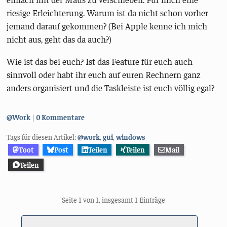
riesige Erleichterung. Warum ist da nicht schon vorher
jemand darauf gekommen? (Bei Apple kenne ich mich
nicht aus, geht das da auch?)
Wie ist das bei euch? Ist das Feature für euch auch
sinnvoll oder habt ihr euch auf euren Rechnern ganz
anders organisiert und die Taskleiste ist euch völlig egal?
Kategorien:
@Work
0 Kommentare
Tags für diesen Artikel:
@work
,
gui
,
windows
Toot
Post
Teilen
Teilen
Mail
Teilen
Seite 1 von 1, insgesamt 1 Einträge