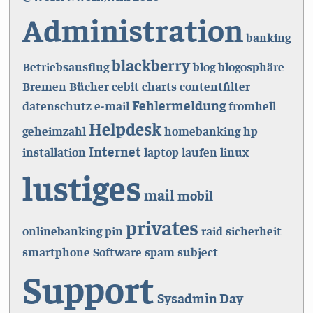
Administration
banking
blackberry
Betriebsausflug
blog
blogosphäre
Bremen
Bücher
cebit
charts
contentfilter
Fehlermeldung
datenschutz
e-mail
fromhell
Helpdesk
geheimzahl
homebanking
hp
Internet
installation
laptop
laufen
linux
lustiges
mail
mobil
privates
onlinebanking
pin
raid
sicherheit
smartphone
Software
spam
subject
Support
Sysadmin Day