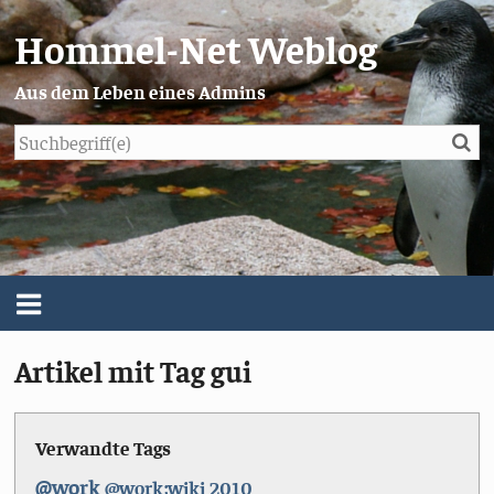
Hommel-Net Weblog
Aus dem Leben eines Admins
Su
Blog
Menü
Artikel mit Tag gui
Über mich
Impressum/Datenschutz
Verwandte Tags
@work
@work;wiki
2010