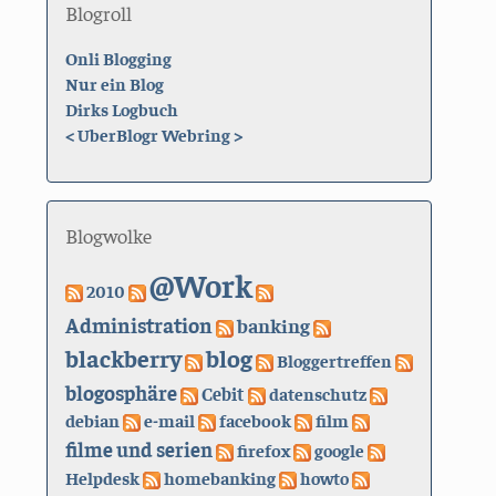
Blogroll
Onli Blogging
Nur ein Blog
Dirks Logbuch
<
UberBlogr Webring
>
Blogwolke
@Work
2010
Administration
banking
blackberry
blog
Bloggertreffen
blogosphäre
Cebit
datenschutz
debian
e-mail
facebook
film
filme und serien
firefox
google
Helpdesk
homebanking
howto