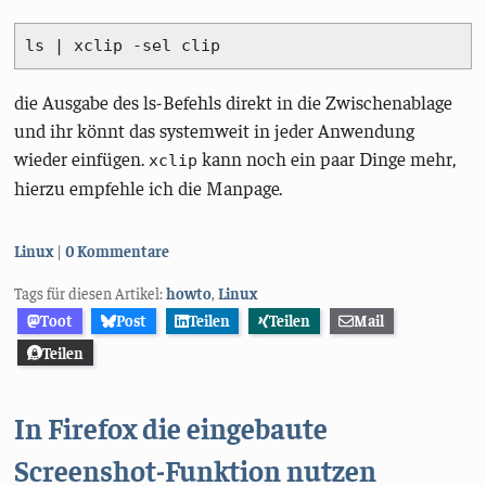
ls | xclip -sel clip
die Ausgabe des ls-Befehls direkt in die Zwischenablage
und ihr könnt das systemweit in jeder Anwendung
wieder einfügen.
kann noch ein paar Dinge mehr,
xclip
hierzu empfehle ich die Manpage.
Kategorien:
Linux
0 Kommentare
Tags für diesen Artikel:
howto
,
Linux
Toot
Post
Teilen
Teilen
Mail
Teilen
In Firefox die eingebaute
Screenshot-Funktion nutzen