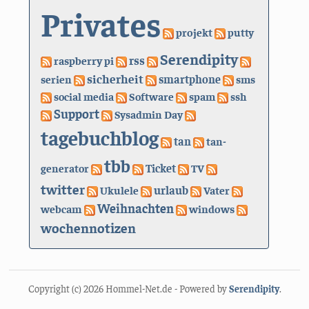
Privates
projekt
putty
Serendipity
rss
raspberry pi
sicherheit
serien
smartphone
sms
social media
Software
spam
ssh
Support
Sysadmin Day
tagebuchblog
tan
tan-
tbb
generator
Ticket
TV
twitter
urlaub
Ukulele
Vater
Weihnachten
webcam
windows
wochennotizen
Copyright (c) 2026 Hommel-Net.de - Powered by
Serendipity
.