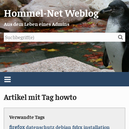
Hommel-Net Weblog
Aus dem Leben eines Admins
Su
Blog
Menü
Artikel mit Tag howto
Über mich
Impressum/Datenschutz
Verwandte Tags
firefox
datenschutz
debian
fglrx
installation