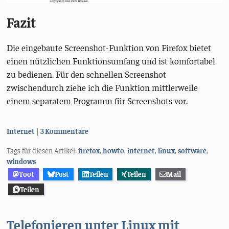
Fazit
Die eingebaute Screenshot-Funktion von Firefox bietet
einen nützlichen Funktionsumfang und ist komfortabel
zu bedienen. Für den schnellen Screenshot
zwischendurch ziehe ich die Funktion mittlerweile
einem separatem Programm für Screenshots vor.
Kategorien:
Internet
3 Kommentare
Tags für diesen Artikel:
firefox
,
howto
,
internet
,
linux
,
software
,
windows
Toot
Post
Teilen
Teilen
Mail
Teilen
Telefonieren unter Linux mit