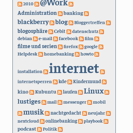
@Work
2010
Administration
banking
blackberry
blog
Bloggertreffen
blogosphäre
Cebit
datenschutz
debian
e-mail
facebook
film
filme und serien
firefox
google
Helpdesk
homebanking
howto
internet
installation
kde
internetsperren
Kindermund
Linux
kino
Kubuntu
laufen
lustiges
mail
messenger
mobil
musik
nachtgedacht
neujahr
nextcloud
onlinebanking
playbook
podcast
Politik