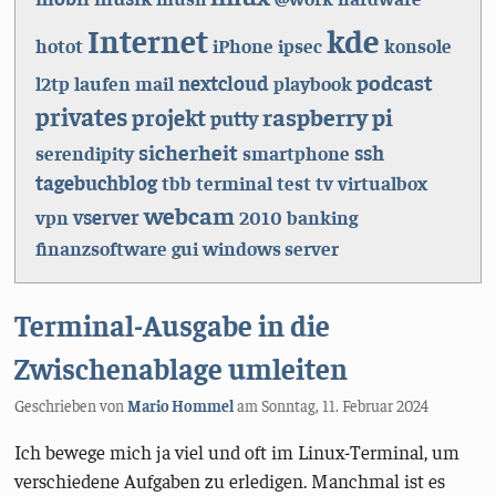
kde
Internet
hotot
iPhone
ipsec
konsole
podcast
nextcloud
l2tp
laufen
mail
playbook
privates
raspberry pi
projekt
putty
sicherheit
ssh
serendipity
smartphone
tagebuchblog
tbb
terminal
test
tv
virtualbox
webcam
vserver
vpn
2010
banking
finanzsoftware
gui
windows server
Terminal-Ausgabe in die
Zwischenablage umleiten
Geschrieben von
Mario Hommel
am
Sonntag, 11. Februar 2024
Ich bewege mich ja viel und oft im Linux-Terminal, um
verschiedene Aufgaben zu erledigen. Manchmal ist es