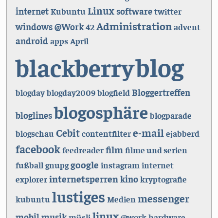
Linux
internet
software
Kubuntu
twitter
Administration
windows
@Work
42
advent
android
apps
April
blog
blackberry
Bloggertreffen
blogday
blogday2009
blogfield
blogosphäre
bloglines
blogparade
e-mail
Cebit
blogschau
contentfilter
ejabberd
facebook
film
feedreader
filme und serien
google
fußball
gnupg
instagram
internet
internetsperren
kino
explorer
kryptografie
lustiges
messenger
kubuntu
Medien
linux
mobil
musik
müsli
@work
hardware