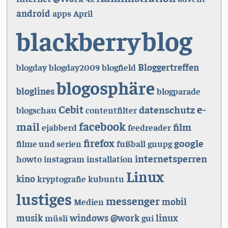
android
apps
April
blog
blackberry
Bloggertreffen
blogday
blogday2009
blogfield
blogosphäre
bloglines
blogparade
e-
Cebit
datenschutz
blogschau
contentfilter
facebook
mail
film
ejabberd
feedreader
firefox
google
filme und serien
fußball
gnupg
internetsperren
howto
instagram
installation
Linux
kino
kryptografie
kubuntu
lustiges
messenger
mobil
Medien
musik
windows
@work
linux
müsli
gui