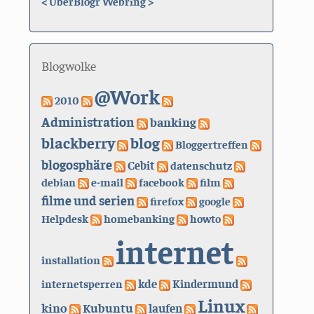
<
UberBlogr Webring
>
Blogwolke
@Work
2010
Administration
banking
blackberry
blog
Bloggertreffen
blogosphäre
Cebit
datenschutz
debian
e-mail
facebook
film
filme und serien
firefox
google
Helpdesk
homebanking
howto
internet
installation
kde
internetsperren
Kindermund
Linux
kino
Kubuntu
laufen