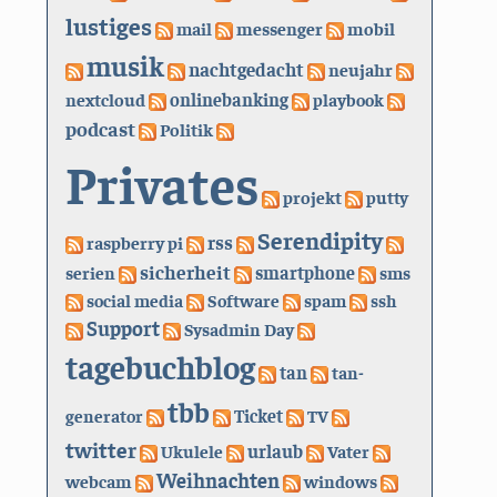
lustiges
mail
messenger
mobil
musik
nachtgedacht
neujahr
nextcloud
onlinebanking
playbook
podcast
Politik
Privates
projekt
putty
Serendipity
rss
raspberry pi
sicherheit
serien
smartphone
sms
social media
Software
spam
ssh
Support
Sysadmin Day
tagebuchblog
tan
tan-
tbb
generator
Ticket
TV
twitter
urlaub
Ukulele
Vater
Weihnachten
webcam
windows