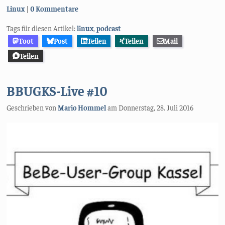
Kategorien:
Linux
0 Kommentare
Tags für diesen Artikel:
linux
,
podcast
Toot
Post
Teilen
Teilen
Mail
Teilen
BBUGKS-Live #10
Geschrieben von
Mario Hommel
am
Donnerstag, 28. Juli 2016