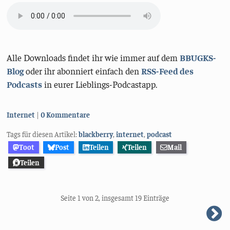
Alle Downloads findet ihr wie immer auf dem
BBUGKS-
Blog
oder ihr abonniert einfach den
RSS-Feed des
Podcasts
in eurer Lieblings-Podcastapp.
Kategorien:
Internet
0 Kommentare
Tags für diesen Artikel:
blackberry
,
internet
,
podcast
Toot
Post
Teilen
Teilen
Mail
Teilen
Seite 1 von 2, insgesamt 19 Einträge
n
S