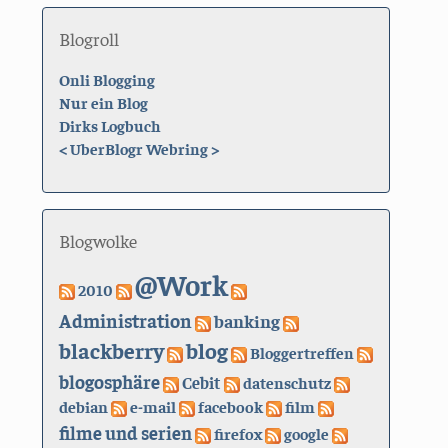
Blogroll
Onli Blogging
Nur ein Blog
Dirks Logbuch
<
UberBlogr Webring
>
Blogwolke
@Work
2010
Administration
banking
blackberry
blog
Bloggertreffen
blogosphäre
Cebit
datenschutz
debian
e-mail
facebook
film
filme und serien
firefox
google