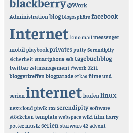
blackberry
@Work
facebook
blog
Administration
blogosphäre
Internet
messenger
kino
mail
privates
mobil
playbook
putty
Serendipity
tagebuchblog
smartphone
sicherheit
ssh
twitter
zeitmanagement
@work
2k11
bloggertreffen
blogparade
filme und
etkas
internet
linux
serien
laufen
serendipity
rss
nextcloud
piwik
software
film
template
stöckchen
webspace
wiki
harry
serien
starwars
potter
musik
42
advent