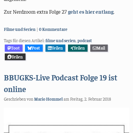
Zur Nerdzoom extra Folge 27
geht es hier entlang
.
Kategorien:
Filme und Serien
0 Kommentare
Tags für diesen Artikel:
filme und serien
,
podcast
Toot
Post
Teilen
Teilen
Mail
Teilen
BBUGKS-Live Podcast Folge 19 ist
online
Geschrieben von
Mario Hommel
am
Freitag, 2. Februar 2018