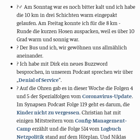
?‍♂️ Am Sonntag war es noch bitter kalt und ich habe
die 10 km in drei Schichten warm eingepakt
gelaufen. Am Freitag konnte ich für die 8 km -
Runde die kurzen Hosen auspacken, weil es über 10
Grad warm und sonnig war.
? Der Bus und ich, wir gewöhnen uns allmählich
aneinander.
?️ Ich habe mit Dirk ein neues Buzzword
besprochen, in unserem Podcast sprechen wir über
„
Denial of Service
“.
? Auf die Ohren gab es in dieser Woche die Folgen 4
und 5 der Spezialfolgen vom
Coronavirus-Update
.
Im Synapsen Podcast Folge 119 geht es darum, die
Kinder nicht zu vergessen
. Christian hat mit
einigen Mitstreitern vom
Config-Management-
Camp
erzählt und die Folge 514 vom
Logbuch
Netzpolitik
stand auf dem Hörplan. Und Niklas