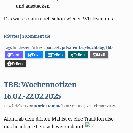
und ausstecken.
Das war es dann auch schon wieder. Wir lesen uns.
Kategorien:
Privates
2 Kommentare
Tags für diesen Artikel:
podcast
,
privates
,
tagebuchblog
,
tbb
Toot
Post
Teilen
Teilen
Mail
Teilen
TBB: Wochennotizen
16.02.-22.02.2025
Geschrieben von
Mario Hommel
am
Sonntag, 23. Februar 2025
Aloha, ab dem dritten Mal ist es eine Tradition also
mache ich jetzt einfach weiter damit.