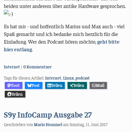
beiden unter anderem über antike Hardware gesprochen.
Es hat mir - und hoffentlich Marius und Max auch - viel
Spaß gemacht und ich bedanke mich herzlich für die
Einladung. Wer den Podcast hören möchte,
geht bitte
hier entlang
.
Kategorien:
Internet
0 Kommentare
Tags für diesen Artikel:
Internet
,
Linux
,
podcast
Toot
Post
Teilen
Teilen
Mail
Teilen
S9y InfoCamp Ausgabe 27
Geschrieben von
Mario Hommel
am
Sonntag, 11. Juni 2017