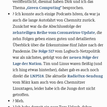
veröffentlicht, diesmal haben Dirk und ich das
Thema
„Green Computing“
besprochen.
? Ich konnte auch einige Podcasts hören, da war ja
auch die lange Autofahrt von Chemnitz zurück.
Zunächst war da die Abschlussfolge der
zehnteiligen Reihe vom Coronavirus-Update
, die
zehn Folgen geben einen guten und detailierten
Überblick über die Erkenntnisse fünf Jahre nach der
Pandemie. Die
Folge 517
vom Logbuch-Netzpolitik
war als nächstes, gefolgt von der
neuen Folge der
Lage der Nation
. Tim und Linus waren fleißig (und
ich hing etwas hinterher), daher gab es auch noch
direkt die
LNP518
. Die aktuelle
RadioTux-Sendung
vom März kam auch von den Chemnitzer
Linuxtagen, leider habe ich die Jungs dort nicht
getroffen.
? Meh.
?️ Ich habe derzeit ein paar Tage Urlaub, daher