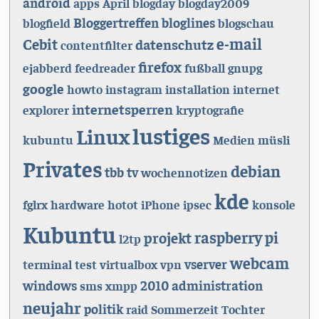
android
apps
April
blogday
blogday2009
Bloggertreffen
bloglines
blogfield
blogschau
e-mail
Cebit
datenschutz
contentfilter
firefox
ejabberd
feedreader
fußball
gnupg
google
howto
instagram
installation
internet
internetsperren
explorer
kryptografie
lustiges
Linux
kubuntu
Medien
müsli
Privates
debian
tbb
tv
wochennotizen
kde
fglrx
hardware
hotot
iPhone
ipsec
konsole
Kubuntu
raspberry pi
projekt
l2tp
webcam
vserver
terminal
test
virtualbox
vpn
windows
2010
administration
sms
xmpp
neujahr
politik
raid
Sommerzeit
Tochter