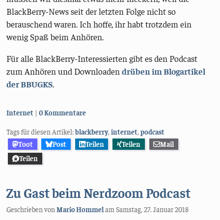
BlackBerry-News seit der letzten Folge nicht so
berauschend waren. Ich hoffe, ihr habt trotzdem ein
wenig Spaß beim Anhören.
Für alle BlackBerry-Interessierten gibt es den Podcast
zum Anhören und Downloaden
drüben im Blogartikel
der BBUGKS
.
Kategorien:
Internet
0 Kommentare
Tags für diesen Artikel:
blackberry
,
internet
,
podcast
Toot
Post
Teilen
Teilen
Mail
Teilen
Zu Gast beim Nerdzoom Podcast
Geschrieben von
Mario Hommel
am
Samstag, 27. Januar 2018