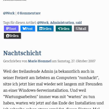
Kategorien:
@Work
0 Kommentare
Tags für diesen Artikel:
@Work
,
Administration
,
raid
Toot
Post
Teilen
Teilen
Mail
Teilen
Nachtschicht
Geschrieben von
Mario Hommel
am
Samstag, 27. Oktober 2007
Weil der freilaufende Admin ja bekanntlich auch in
seiner Freizeit am liebsten an Computern "rumhackt",
sitze ich jetzt hier mal wieder seit langem mit Freunden
an einer Windows-Serverinstallation. Und weil
"Wartungsarbeiten" immer was mit "warten" zu tun
haben, warten wir jetzt auf das Ende der Installation und