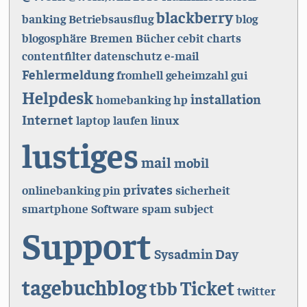
blackberry
banking
Betriebsausflug
blog
blogosphäre
Bremen
Bücher
cebit
charts
contentfilter
datenschutz
e-mail
Fehlermeldung
fromhell
geheimzahl
gui
Helpdesk
installation
homebanking
hp
Internet
laptop
laufen
linux
lustiges
mail
mobil
privates
onlinebanking
pin
sicherheit
smartphone
Software
spam
subject
Support
Sysadmin Day
tagebuchblog
Ticket
tbb
twitter