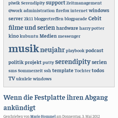
support
piwik
Serendipity
Zeitmanagement
windows
@work
administration
firefox
internet
Cebit
server
2k11
bloggertreffen
blogparade
filme und serien
hardware
harry potter
kino
Medien
kubuntu
messenger
musik
neujahr
podcast
playbook
serendipity
serien
politik
projekt
putty
template
todos
sms
Sommerzeit
ssh
Tochter
TV
ukulele
windows
Wenn die Festplatte ihren Abgang
ankündigt
Geschrieben von
Mario Hommel
am
Donnerstag, 3. Mai 2012