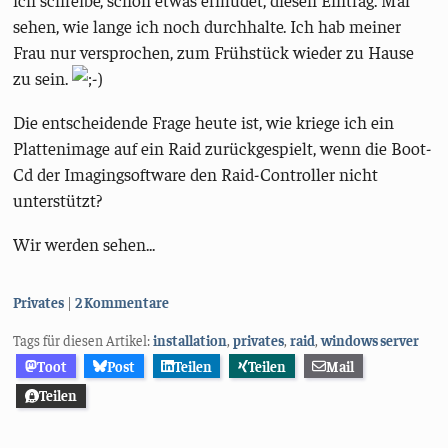
ich schreibe, schon etwas ermüdet, diesen Eintrag. Mal
sehen, wie lange ich noch durchhalte. Ich hab meiner
Frau nur versprochen, zum Frühstück wieder zu Hause
zu sein.
Die entscheidende Frage heute ist, wie kriege ich ein
Plattenimage auf ein Raid zurückgespielt, wenn die Boot-
Cd der Imagingsoftware den Raid-Controller nicht
unterstützt?
Wir werden sehen...
Kategorien:
Privates
2 Kommentare
Tags für diesen Artikel:
installation
,
privates
,
raid
,
windows server
Toot
Post
Teilen
Teilen
Mail
Teilen