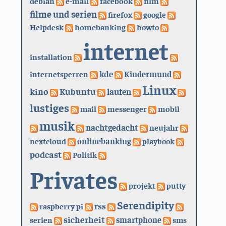
debian
e-mail
facebook
film
filme und serien
firefox
google
Helpdesk
homebanking
howto
internet
installation
kde
internetsperren
Kindermund
Linux
kino
Kubuntu
laufen
lustiges
mail
messenger
mobil
musik
nachtgedacht
neujahr
nextcloud
onlinebanking
playbook
podcast
Politik
Privates
projekt
putty
Serendipity
rss
raspberry pi
sicherheit
serien
smartphone
sms