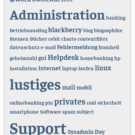
Administration
banking
blackberry
Betriebsausflug
blog
blogosphäre
Bremen
Bücher
cebit
charts
contentfilter
Fehlermeldung
datenschutz
e-mail
fromhell
Helpdesk
gui
geheimzahl
homebanking
hp
linux
Internet
installation
laptop
laufen
lustiges
mail
mobil
privates
onlinebanking
pin
raid
sicherheit
smartphone
Software
spam
subject
Support
Sysadmin Day