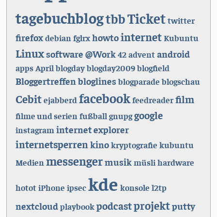
tagebuchblog
Ticket
tbb
twitter
internet
firefox
howto
debian
fglrx
Kubuntu
Linux
software
@Work
android
42
advent
apps
April
blogday
blogday2009
blogfield
Bloggertreffen
bloglines
blogparade
blogschau
facebook
Cebit
film
ejabberd
feedreader
google
filme und serien
fußball
gnupg
internet explorer
instagram
internetsperren
kino
kryptografie
kubuntu
messenger
musik
Medien
müsli
hardware
kde
hotot
iPhone
ipsec
konsole
l2tp
projekt
podcast
nextcloud
putty
playbook