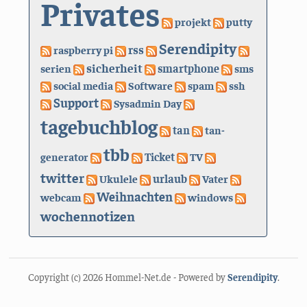
Privates
projekt
putty
Serendipity
rss
raspberry pi
sicherheit
serien
smartphone
sms
social media
Software
spam
ssh
Support
Sysadmin Day
tagebuchblog
tan
tan-
tbb
generator
Ticket
TV
twitter
urlaub
Ukulele
Vater
Weihnachten
webcam
windows
wochennotizen
Copyright (c) 2026 Hommel-Net.de - Powered by
Serendipity
.