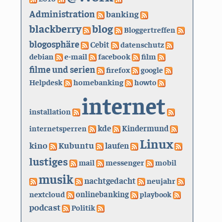
Administration
banking
blackberry
blog
Bloggertreffen
blogosphäre
Cebit
datenschutz
debian
e-mail
facebook
film
filme und serien
firefox
google
Helpdesk
homebanking
howto
internet
installation
kde
internetsperren
Kindermund
Linux
kino
Kubuntu
laufen
lustiges
mail
messenger
mobil
musik
nachtgedacht
neujahr
nextcloud
onlinebanking
playbook
podcast
Politik