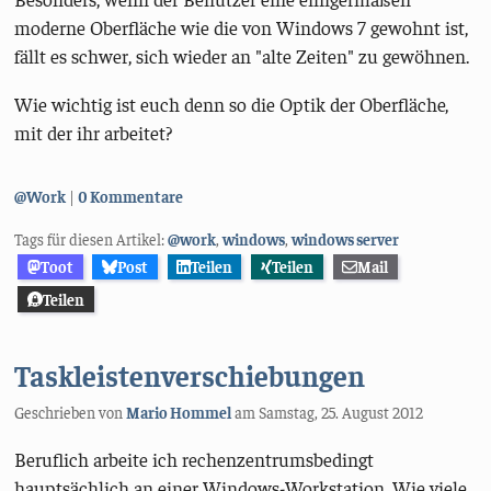
moderne Oberfläche wie die von Windows 7 gewohnt ist,
fällt es schwer, sich wieder an "alte Zeiten" zu gewöhnen.
Wie wichtig ist euch denn so die Optik der Oberfläche,
mit der ihr arbeitet?
Kategorien:
@Work
0 Kommentare
Tags für diesen Artikel:
@work
,
windows
,
windows server
Toot
Post
Teilen
Teilen
Mail
Teilen
Taskleistenverschiebungen
Geschrieben von
Mario Hommel
am
Samstag, 25. August 2012
Beruflich arbeite ich rechenzentrumsbedingt
hauptsächlich an einer Windows-Workstation. Wie viele