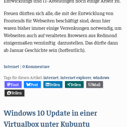
Entwicklungs und IT-Abteilungen noch einige Arbeit zu.
Freuen dürften sich alle, die mit der Entwicklung von
Frontends für Webseiten beschäftigt sind, denn hier
waren bisher immer einige Verrenkungen notwendig, um
Webseiten auch auf veralteten Browsern aus Redmond
einigermaßen vernünftig darzustellen. Das dürfte dann
ab Januar Geschichte sein (hoffentlich).
Kategorien:
Internet
0 Kommentare
Tags für diesen Artikel:
internet
,
internet explorer
,
windows
Toot
Post
Teilen
Teilen
Mail
Teilen
Windows 10 Update in einer
Virtualbox unter Kubuntu