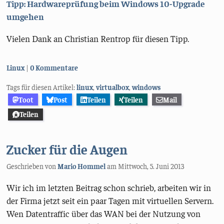
Tipp: Hardwareprüfung beim Windows 10-Upgrade
umgehen
Vielen Dank an Christian Rentrop für diesen Tipp.
Kategorien:
Linux
0 Kommentare
Tags für diesen Artikel:
linux
,
virtualbox
,
windows
Toot
Post
Teilen
Teilen
Mail
Teilen
Zucker für die Augen
Geschrieben von
Mario Hommel
am
Mittwoch, 5. Juni 2013
Wir ich im letzten Beitrag schon schrieb, arbeiten wir in
der Firma jetzt seit ein paar Tagen mit virtuellen Servern.
Wen Datentraffic über das WAN bei der Nutzung von