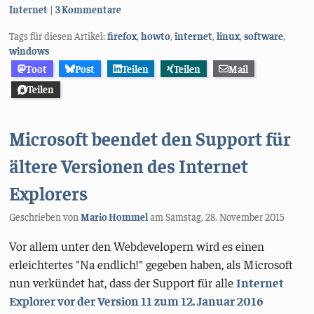
Kategorien:
Internet
3 Kommentare
Tags für diesen Artikel:
firefox
,
howto
,
internet
,
linux
,
software
,
windows
Toot
Post
Teilen
Teilen
Mail
Teilen
Microsoft beendet den Support für
ältere Versionen des Internet
Explorers
Geschrieben von
Mario Hommel
am
Samstag, 28. November 2015
Vor allem unter den Webdevelopern wird es einen
erleichtertes "Na endlich!" gegeben haben, als Microsoft
nun verkündet hat, dass der Support für alle
Internet
Explorer vor der Version 11 zum 12. Januar 2016