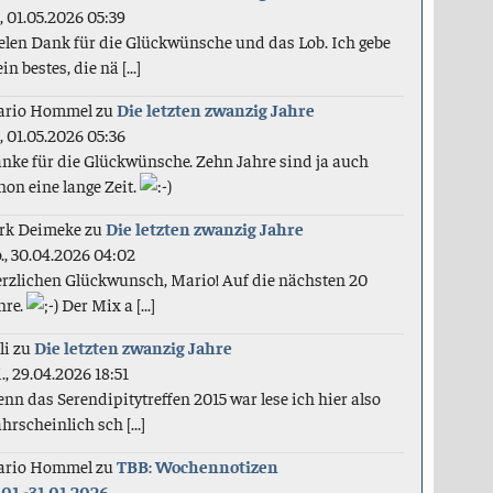
., 01.05.2026 05:39
elen Dank für die Glückwünsche und das Lob. Ich gebe
in bestes, die nä [...]
ario Hommel
zu
Die letzten zwanzig Jahre
., 01.05.2026 05:36
nke für die Glückwünsche. Zehn Jahre sind ja auch
hon eine lange Zeit.
rk Deimeke
zu
Die letzten zwanzig Jahre
., 30.04.2026 04:02
rzlichen Glückwunsch, Mario! Auf die nächsten 20
hre.
Der Mix a [...]
li
zu
Die letzten zwanzig Jahre
., 29.04.2026 18:51
nn das Serendipitytreffen 2015 war lese ich hier also
hrscheinlich sch [...]
ario Hommel
zu
TBB: Wochennotizen
.01.-31.01.2026