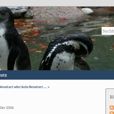
utz
Neustart oder kein Neustart.....
>
B
mber 2006