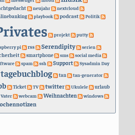
achtgedacht
neujahr
nextcloud
podcast
linebanking
playbook
Politik
Privates
projekt
putty
Serendipity
rss
spberry pi
serien
cherheit
smartphone
sms
social media
Support
ftware
spam
ssh
Sysadmin Day
tagebuchblog
tan
tan-generator
bb
twitter
urlaub
Ticket
TV
Ukulele
Weihnachten
Vater
webcam
windows
ochennotizen