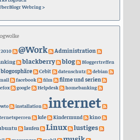
UberBlogr Webring
>
logwolke
@Work
Administration
2010
blackberry
blog
anking
Bloggertreffen
blogosphäre
Cebit
datenschutz
debian
filme und serien
mail
facebook
film
refox
google
Helpdesk
homebanking
internet
owto
installation
kino
kde
ternetsperren
Kindermund
Linux
lustiges
ubuntu
laufen
musik
il
messenger
mobil