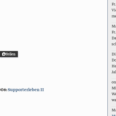
Fr
Vi
me
M
Fr
Da
sc
Di
Teilen
Do
He
Ja
on
Mi
2006
:
Supporterleben II
We
wa
M
18