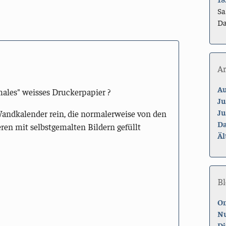
Sa
Da
A
Au
males" weisses Druckerpapier ?
Ju
Ju
Wandkalender rein, die normalerweise von den
Da
ren mit selbstgemalten Bildern gefüllt
Äl
Bl
On
Nu
Di