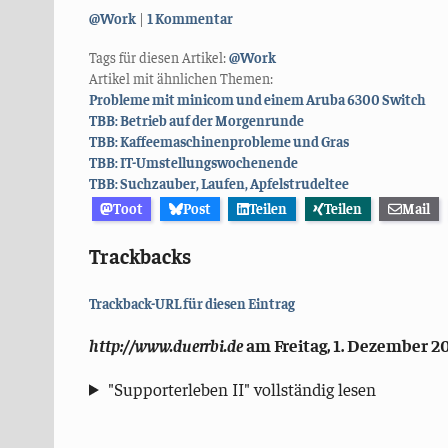
Kategorien:
@Work
1 Kommentar
Tags für diesen Artikel:
@Work
Artikel mit ähnlichen Themen:
Probleme mit minicom und einem Aruba 6300 Switch
TBB: Betrieb auf der Morgenrunde
TBB: Kaffeemaschinenprobleme und Gras
TBB: IT-Umstellungswochenende
TBB: Suchzauber, Laufen, Apfelstrudeltee
Toot
Post
Teilen
Teilen
Mail
Trackbacks
Trackback-URL für diesen Eintrag
http://www.duerrbi.de
am
Freitag, 1. Dezember 
"Supporterleben II" vollständig lesen