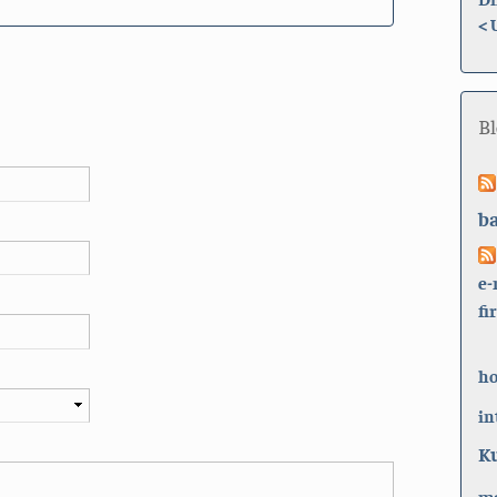
<
B
b
e-
fi
h
in
K
ma