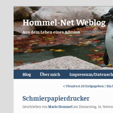
Hommel-Net Weblog
Aus dem Leben eines Admins
Blog
Über mich
Impressum/Datensch
<
Ubuntu 6.10 freigegeben
|
Ein 
Schmierpapierdrucker
Geschrieben von
Mario Hommel
am
Donnerstag, 16. Nove