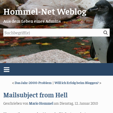
Hommel-Net Weblog
Aus dem Leben eines Admins
Su
Blog
Menü
<
Das Jahr-2000-Problem
|
Will ich Erfolg beim Bloggen?
>
Über mich
Mailsubject from Hell
Impressum/Datenschutz
Geschrieben von
Mario Hommel
am
Dienstag, 12. Januar 2010