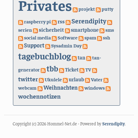
Privates
projekt
putty
Serendipity
rss
raspberry pi
sicherheit
serien
smartphone
sms
social media
Software
spam
ssh
Support
Sysadmin Day
tagebuchblog
tan
tan-
tbb
generator
Ticket
TV
twitter
urlaub
Ukulele
Vater
Weihnachten
webcam
windows
wochennotizen
Copyright (c) 2026 Hommel-Net.de - Powered by
Serendipity
.