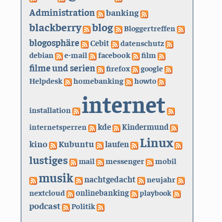
Administration
banking
blackberry
blog
Bloggertreffen
blogosphäre
Cebit
datenschutz
debian
e-mail
facebook
film
filme und serien
firefox
google
Helpdesk
homebanking
howto
internet
installation
kde
internetsperren
Kindermund
Linux
kino
Kubuntu
laufen
lustiges
mail
messenger
mobil
musik
nachtgedacht
neujahr
nextcloud
onlinebanking
playbook
podcast
Politik