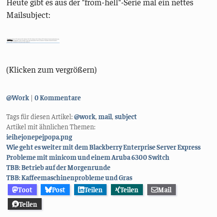
Heute gibt es aus der "from-hell"-Serie mal ein nettes
Mailsubject:
(Klicken zum vergrößern)
Kategorien:
@Work
0 Kommentare
Tags für diesen Artikel:
@work
,
mail
,
subject
Artikel mit ähnlichen Themen:
ieihejonepejpopa.png
Wie geht es weiter mit dem Blackberry Enterprise Server Express
Probleme mit minicom und einem Aruba 6300 Switch
TBB: Betrieb auf der Morgenrunde
TBB: Kaffeemaschinenprobleme und Gras
Toot
Post
Teilen
Teilen
Mail
Teilen