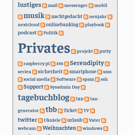
lustiges
mail
messenger
mobil
musik
nachtgedacht
neujahr
nextcloud
onlinebanking
playbook
podcast
Politik
Privates
projekt
putty
Serendipity
rss
raspberry pi
sicherheit
serien
smartphone
sms
social media
Software
spam
ssh
Support
Sysadmin Day
tagebuchblog
tan
tan-
tbb
generator
Ticket
TV
twitter
urlaub
Ukulele
Vater
Weihnachten
webcam
windows