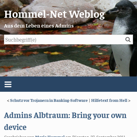
Hommel-Net Weblog
Aus dem Leben eines Admins
Su
Blog
Menü
<
Schutz vor Trojanern in Banking-Software
|
Hilfetext from Hell
>
Über mich
Admins Albtraum: Bring your own
Impressum/Datenschutz
device
Geschrieben von
Mario Hommel
am
Dienstag, 27. September 2011