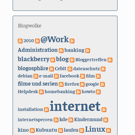
Blogwolke
@Work
2010
Administration
banking
blackberry
blog
Bloggertreffen
blogosphäre
Cebit
datenschutz
debian
e-mail
facebook
film
filme und serien
firefox
google
Helpdesk
homebanking
howto
internet
installation
kde
internetsperren
Kindermund
Linux
kino
Kubuntu
laufen