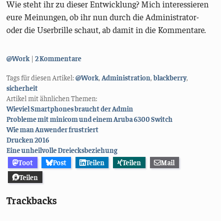
Wie steht ihr zu dieser Entwicklung? Mich interessieren
eure Meinungen, ob ihr nun durch die Administrator-
oder die Userbrille schaut, ab damit in die Kommentare.
Kategorien:
@Work
2 Kommentare
Tags für diesen Artikel:
@Work
,
Administration
,
blackberry
,
sicherheit
Artikel mit ähnlichen Themen:
Wieviel Smartphones braucht der Admin
Probleme mit minicom und einem Aruba 6300 Switch
Wie man Anwender frustriert
Drucken 2016
Eine unheilvolle Dreiecksbeziehung
Toot
Post
Teilen
Teilen
Mail
Teilen
Trackbacks