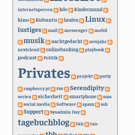
kde
internetsperren
Kindermund
Linux
kino
Kubuntu
laufen
lustiges
mail
messenger
mobil
musik
nachtgedacht
neujahr
nextcloud
onlinebanking
playbook
podcast
Politik
Privates
projekt
putty
Serendipity
rss
raspberry pi
sicherheit
serien
smartphone
sms
social media
Software
spam
ssh
Support
Sysadmin Day
tagebuchblog
tan
tan-
tbb