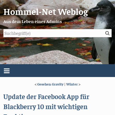
Hommel-Net Weblog
Aus dem Leben eines Admins
Su
Blog
Menü
<
Gesehen: Gravity
|
Winter
>
Über mich
Update der Facebook App für
Impressum/Datenschutz
Blackberry 10 mit wichtigen