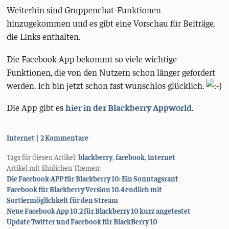
Weiterhin sind Gruppenchat-Funktionen
hinzugekommen und es gibt eine Vorschau für Beiträge,
die Links enthalten.
Die Facebook App bekommt so viele wichtige
Funktionen, die von den Nutzern schon länger gefordert
werden. Ich bin jetzt schon fast wunschlos glücklich.
Die App gibt es
hier in der Blackberry Appworld
.
Kategorien:
Internet
2 Kommentare
Tags für diesen Artikel:
blackberry
,
facebook
,
internet
Artikel mit ähnlichen Themen:
Die Facebook-APP für Blackberry 10: Ein Sonntagsrant
Facebook für Blackberry Version 10.4 endlich mit
Sortiermöglichkeit für den Stream
Neue Facebook App 10.2 für Blackberry 10 kurz angetestet
Update Twitter und Facebook für BlackBerry 10