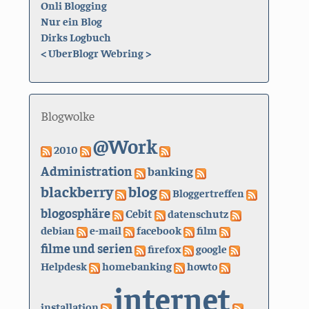
Onli Blogging
Nur ein Blog
Dirks Logbuch
<
UberBlogr Webring
>
Blogwolke
@Work
2010
Administration
banking
blackberry
blog
Bloggertreffen
blogosphäre
Cebit
datenschutz
debian
e-mail
facebook
film
filme und serien
firefox
google
Helpdesk
homebanking
howto
internet
installation