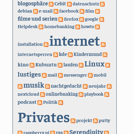
blogosphäre
Cebit
datenschutz
debian
e-mail
facebook
film
filme und serien
firefox
google
Helpdesk
homebanking
howto
internet
installation
kde
internetsperren
Kindermund
Linux
kino
Kubuntu
laufen
lustiges
mail
messenger
mobil
musik
nachtgedacht
neujahr
nextcloud
onlinebanking
playbook
podcast
Politik
Privates
projekt
putty
Serendipity
rss
raspberry pi