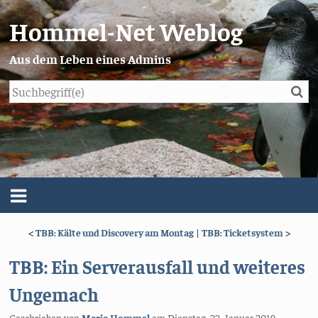
Hommel-Net Weblog
Aus dem Leben eines Admins
Su
Blog
Menü
<
TBB: Kälte und Discovery am Montag
|
TBB: Ticketsystem
>
Über mich
TBB: Ein Serverausfall und weiteres
Impressum/Datenschutz
Ungemach
Geschrieben von
Mario Hommel
am
Dienstag, 22. Januar 2019