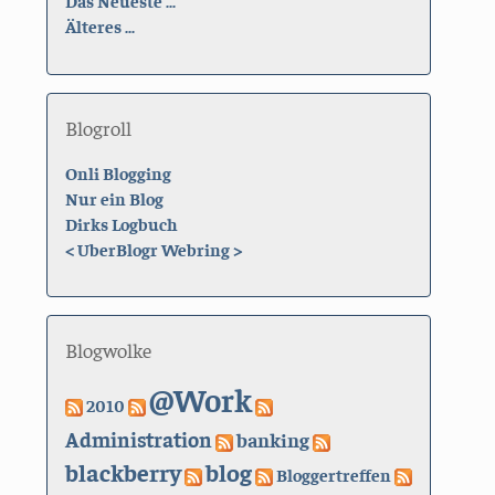
Das Neueste ...
Älteres ...
Blogroll
Onli Blogging
Nur ein Blog
Dirks Logbuch
<
UberBlogr Webring
>
Blogwolke
@Work
2010
Administration
banking
blackberry
blog
Bloggertreffen