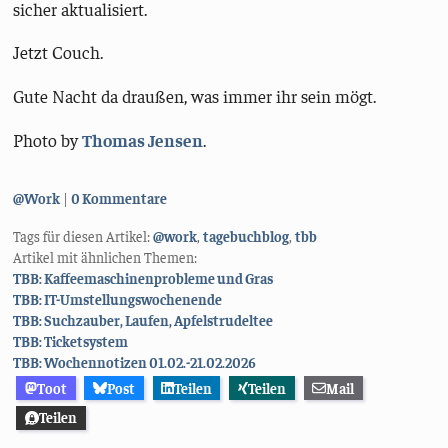
sicher aktualisiert.
Jetzt Couch.
Gute Nacht da draußen, was immer ihr sein mögt.
Photo by
Thomas Jensen
.
Kategorien:
@Work
0 Kommentare
Tags für diesen Artikel:
@work
,
tagebuchblog
,
tbb
Artikel mit ähnlichen Themen:
TBB: Kaffeemaschinenprobleme und Gras
TBB: IT-Umstellungswochenende
TBB: Suchzauber, Laufen, Apfelstrudeltee
TBB: Ticketsystem
TBB: Wochennotizen 01.02.-21.02.2026
Toot
Post
Teilen
Teilen
Mail
Teilen