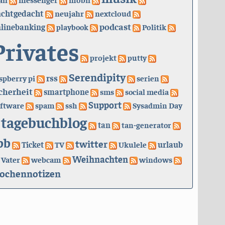
achtgedacht
neujahr
nextcloud
podcast
linebanking
playbook
Politik
Privates
projekt
putty
Serendipity
rss
spberry pi
serien
cherheit
smartphone
sms
social media
Support
ftware
spam
ssh
Sysadmin Day
tagebuchblog
tan
tan-generator
bb
twitter
urlaub
Ticket
TV
Ukulele
Weihnachten
Vater
webcam
windows
ochennotizen