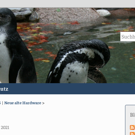
utz
S
|
Neue alte Hardware
>
B
 2021