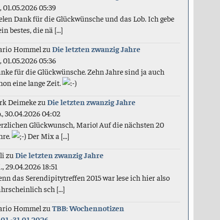
., 01.05.2026 05:39
elen Dank für die Glückwünsche und das Lob. Ich gebe
in bestes, die nä [...]
ario Hommel
zu
Die letzten zwanzig Jahre
., 01.05.2026 05:36
nke für die Glückwünsche. Zehn Jahre sind ja auch
hon eine lange Zeit.
rk Deimeke
zu
Die letzten zwanzig Jahre
., 30.04.2026 04:02
rzlichen Glückwunsch, Mario! Auf die nächsten 20
hre.
Der Mix a [...]
li
zu
Die letzten zwanzig Jahre
., 29.04.2026 18:51
nn das Serendipitytreffen 2015 war lese ich hier also
hrscheinlich sch [...]
ario Hommel
zu
TBB: Wochennotizen
.01.-31.01.2026