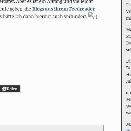
rostet. Aber es ist ein Anfang und vielleicht
Fr
Leute geben, die
Blogs aus ihrem Feedreader
Vi
s hätte ich dann hiermit auch verhindert.
me
M
Fr
Da
sc
Di
Do
He
Ja
Teilen
on
Mi
We
wa
M
18