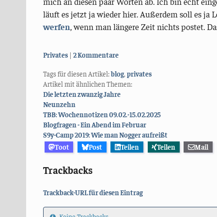
mich an diesen paar Worten ab. Ich bin echt einge
läuft es jetzt ja wieder hier. Außerdem soll es ja 
werfen
, wenn man längere Zeit nichts postet. Da
Kategorien:
Privates
2 Kommentare
Tags für diesen Artikel:
blog
,
privates
Artikel mit ähnlichen Themen:
Die letzten zwanzig Jahre
Neunzehn
TBB: Wochennotizen 09.02.-15.02.2025
Blogfragen - Ein Abend im Februar
S9y-Camp 2019: Wie man Nogger aufreißt
Toot
Post
Teilen
Teilen
Mail
Trackbacks
Trackback-URL für diesen Eintrag
Keine Trackbacks