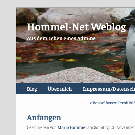
Hommel-Net Weblog
Aus dem Leben eines Admins
Blog
Über mich
Impressum/Datensch
<
Von selfoss zu FreshRS
Anfangen
Geschrieben von
Mario Hommel
am
Sonntag, 21. November