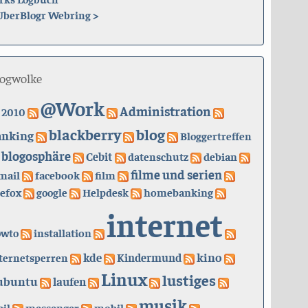
UberBlogr Webring
>
logwolke
@Work
Administration
2010
blackberry
blog
anking
Bloggertreffen
blogosphäre
Cebit
datenschutz
debian
filme und serien
mail
facebook
film
refox
google
Helpdesk
homebanking
internet
owto
installation
kino
kde
ternetsperren
Kindermund
Linux
lustiges
ubuntu
laufen
musik
il
messenger
mobil