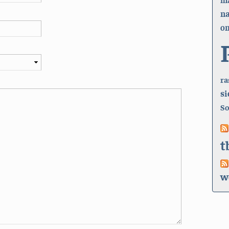
n
on
ra
si
So
t
w