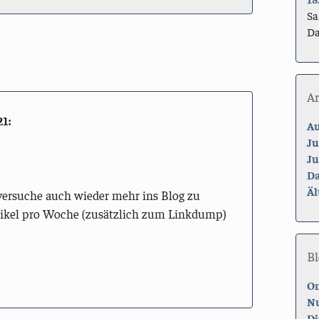
Sa
Da
A
21
:
Au
Ju
Ju
Da
Äl
 versuche auch wieder mehr ins Blog zu
Artikel pro Woche (zusätzlich zum Linkdump)
Bl
On
Nu
Di