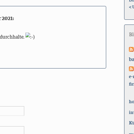
<
r 2021
:
B
 durchhalte.
b
e-
fi
h
in
K
ma